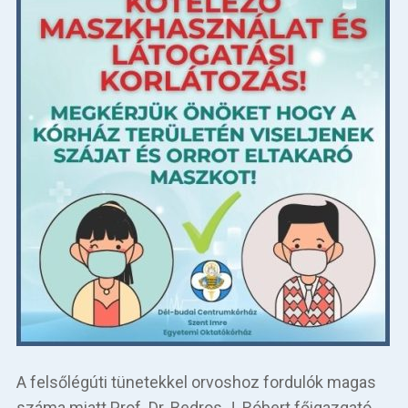
A felsőlégúti tünetekkel orvoshoz fordulók magas
száma miatt Prof. Dr. Bedros J. Róbert főigazgató