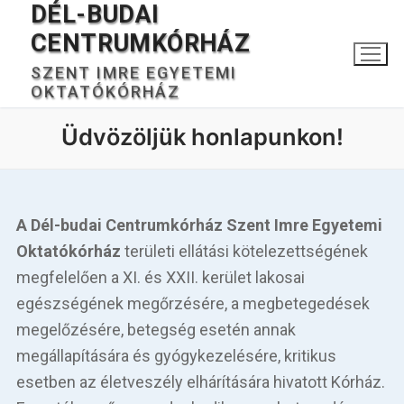
DÉL-BUDAI
Ugrás
a
CENTRUMKÓRHÁZ
tartalomra
SZENT IMRE EGYETEMI
OKTATÓKÓRHÁZ
Üdvözöljük honlapunkon!
A Dél-budai Centrumkórház Szent Imre Egyetemi
Keresése:
Oktatókórház
területi ellátási kötelezettségének
megfelelően a XI. és XXII. kerület lakosai
egészségének megőrzésére, a megbetegedések
Főoldal
megelőzésére, betegség esetén annak
megállapítására és gyógykezelésére, kritikus
Kórházunkról
esetben az életveszély elhárítására hivatott Kórház.