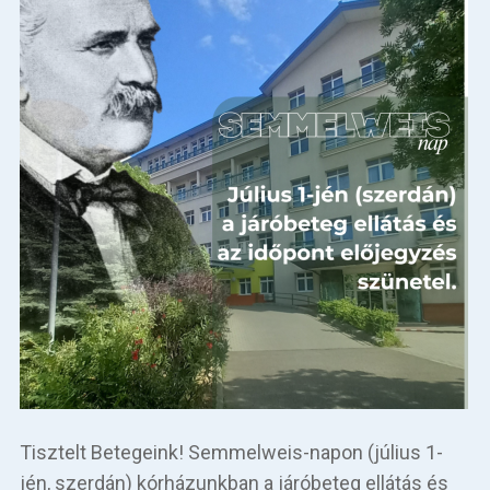
Tisztelt Betegeink! Semmelweis-napon (július 1-
jén, szerdán) kórházunkban a járóbeteg ellátás és