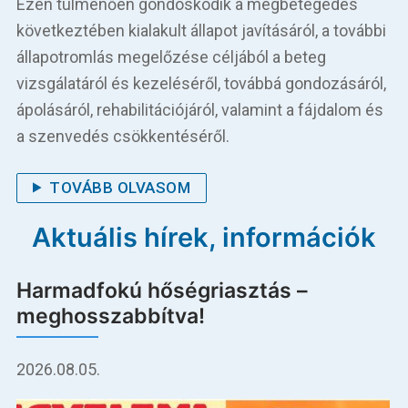
Ezen túlmenően gondoskodik a megbetegedés
Betegellátás
következtében kialakult állapot javításáról, a további
Elérhetőségeink
állapotromlás megelőzése céljából a beteg
vizsgálatáról és kezeléséről, továbbá gondozásáról,
Praktikus információk
ápolásáról, rehabilitációjáról, valamint a fájdalom és
a szenvedés csökkentéséről.
Közérdekű adatok
TOVÁBB OLVASOM
Hírek
Aktuális hírek, információk
Harmadfokú hőségriasztás –
meghosszabbítva!
2026.08.05.