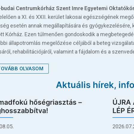
l-budai Centrumkórház Szent Imre Egyetemi Oktatókó
lelően a XI. és XXII. kerület lakosai egészségének me
ség esetén annak megállapítására és gyógykezelésére, kr
ott Kórház. Ezen túlmenően gondoskodik a megbetegedés k
ábbi állapotromlás megelőzése céljából a beteg vizsgálat
sáról, rehabilitációjáról, valamint a fájdalom és a szenve
TOVÁBB OLVASOM
Aktuális hírek, in
madfokú hőségriasztás –
ÚJRA
hosszabbítva!
LÉP É
08.05.
2026.07.