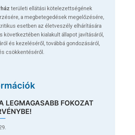
rház
területi ellátási kötelezettségének
gőrzésére, a megbetegedések megelőzésére,
itikus esetben az életveszély elhárítására
övetkeztében kialakult állapot javításáról,
áról és kezeléséről, továbbá gondozásáról,
dés csökkentéséről.
formációk
 A LEGMAGASABB FOKOZAT
RVÉNYBE!
29.