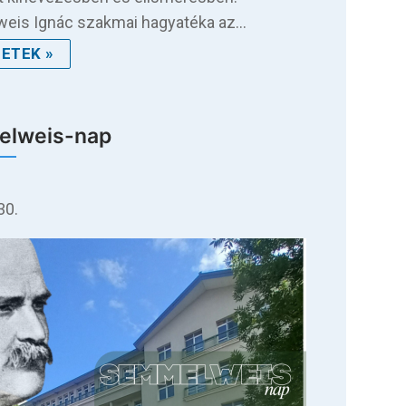
eis Ignác szakmai hagyatéka az…
ETEK »
lweis-nap
30.