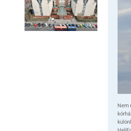
Nem m
kórhá
külön
HeliF