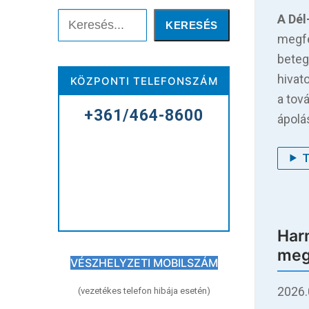
Keresés
A Dé
KERESÉS
Keresése:
megfe
beteg
hivat
KÖZPONTI TELEFONSZÁM
Főoldal
a tov
+361/464-8600
ápolá
Kórházunkról
Betegellátás
Elérhetőségeink
Praktikus információk
Har
meg
Közérdekű adatok
VÉSZHELYZETI MOBILSZÁM
2026.
(vezetékes telefon hibája esetén)
Hírek