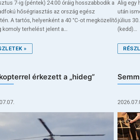
ztus 7-ig (péntek) 24:00 óráig hosszabbodik a
Alig egy 
dfokú hőségriasztás az ország egész
után ismé
etén. A tartós, helyenként a 40 °C-ot megközelítő
július 30
 komoly terhelést jelent a…
(kedd)…
SZLETEK »
RÉSZL
kopterrel érkezett a „hideg”
Semme
07.07.
2026.07.