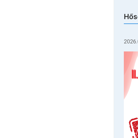
Hős
2026.