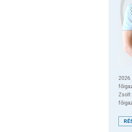
2026. 
főiga
Zsolt
főiga
RÉ