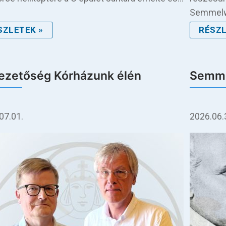
Semmelw
SZLETEK »
RÉSZL
vezetőség Kórházunk élén
Semme
07.01.
2026.06.