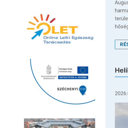
Augus
harma
terül
hőség
RÉ
Heli
2026.