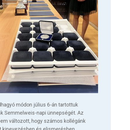
dhagyó módon július 6-án tartottuk
k Semmelweis-napi ünnepségét. Az
nem változott, hogy számos kollégánk
t kinevezésben és elismerésben.