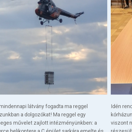
indennapi látvány fogadta ma reggel
Idén ren
zunkban a dolgozókat! Ma reggel egy
kórházun
leges művelet zajlott intézményünkben: a
viszont 
orce helikoptere a C épület sarkára emelte és…
részesül