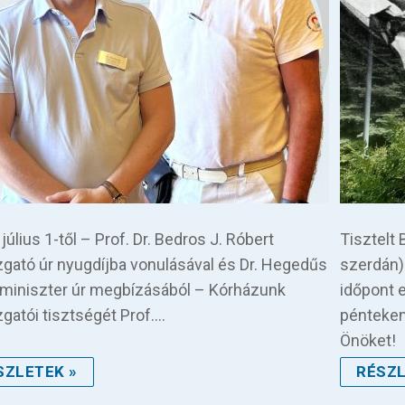
július 1-től – Prof. Dr. Bedros J. Róbert
Tisztelt
zgató úr nyugdíjba vonulásával és Dr. Hegedűs
szerdán)
 miniszter úr megbízásából – Kórházunk
időpont 
zgatói tisztségét Prof.…
pénteken
Önöket!
SZLETEK »
RÉSZL