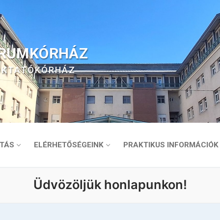
TRUMKÓRHÁZ
 OKTATÓKÓRHÁZ
TÁS
ELÉRHETŐSÉGEINK
PRAKTIKUS INFORMÁCIÓK
Üdvözöljük honlapunkon!