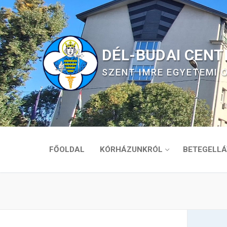
Ugrás
a
tartalomra
DÉL-BUDAI CEN
SZENT IMRE EGYETEMI
FŐOLDAL
KÓRHÁZUNKRÓL
BETEGELLÁ