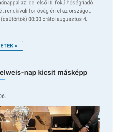
hónappal az idei első III. fokú hőségriadó
t rendkívüli forróság éri el az országot:
. (csütörtök) 00:00 órától augusztus 4.
ETEK »
lweis-nap kicsit másképp
06.