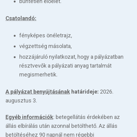
büntetlen előélet.
Csatolandó:
fényképes önéletrajz,
végzettség másolata,
hozzájáruló nyilatkozat, hogy a pályázatban
résztvevők a pályázati anyag tartalmát
megismerhetik.
A pályázat benyújtásának
határideje:
2026.
augusztus 3.
Egyéb információk
: betegellátás érdekében az
állás elbírálás után azonnal betölthető. Az állás
betöltéséhez 90 napnál nem régebbi