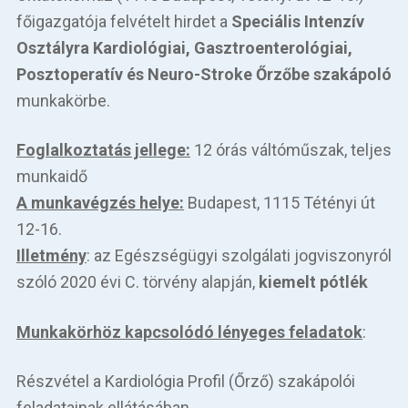
főigazgatója felvételt hirdet a
Speciális Intenzív
Osztályra Kardiológiai, Gasztroenterológiai,
Posztoperatív és Neuro-Stroke Őrzőbe szakápoló
munkakörbe.
Foglalkoztatás jellege:
12 órás váltóműszak, teljes
munkaidő
A munkavégzés helye:
Budapest, 1115 Tétényi út
12-16.
Illetmény
: az Egészségügyi szolgálati jogviszonyról
szóló 2020 évi C. törvény alapján,
kiemelt pótlék
Munkakörhöz kapcsolódó lényeges feladatok
:
Részvétel a Kardiológia Profil (Őrző) szakápolói
feladatainak ellátásában.