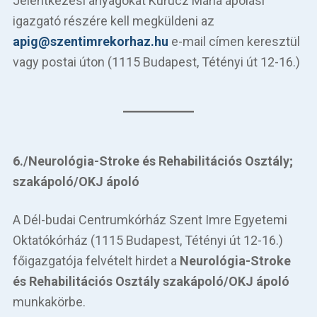
Jelentkezési anyagokat Kurucz Mária ápolási
igazgató részére kell megküldeni az
apig@szentimrekorhaz.hu
e-mail címen keresztül
vagy postai úton (1115 Budapest, Tétényi út 12-16.)
6./Neurológia-Stroke és Rehabilitációs Osztály;
szakápoló/OKJ ápoló
A Dél-budai Centrumkórház Szent Imre Egyetemi
Oktatókórház (1115 Budapest, Tétényi út 12-16.)
főigazgatója felvételt hirdet a
Neurológia-Stroke
és Rehabilitációs Osztály szakápoló/OKJ ápoló
munkakörbe.