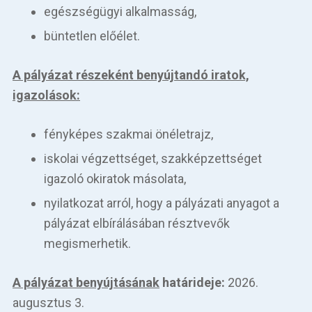
egészségügyi alkalmasság,
büntetlen előélet.
A pályázat részeként benyújtandó iratok,
igazolások:
fényképes szakmai önéletrajz,
iskolai végzettséget, szakképzettséget
igazoló okiratok másolata,
nyilatkozat arról, hogy a pályázati anyagot a
pályázat elbírálásában résztvevők
megismerhetik.
A pályázat benyújtásának
határideje:
2026.
augusztus 3.