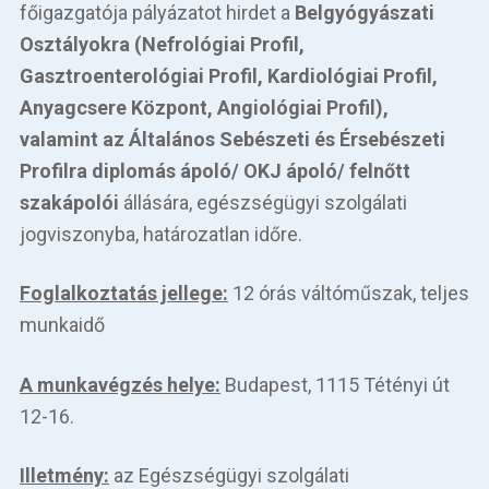
Betegellátás
főigazgatója pályázatot hirdet a
Belgyógyászati
Osztályokra (Nefrológiai Profil,
Elérhetőségeink
Gasztroenterológiai Profil, Kardiológiai Profil,
Anyagcsere Központ, Angiológiai Profil),
Praktikus információk
valamint az
Általános Sebészeti és Érsebészeti
Profilra
diplomás ápoló/ OKJ ápoló/ felnőtt
Közérdekű adatok
szakápolói
állására, egészségügyi szolgálati
Hírek
jogviszonyba, határozatlan időre.
Foglalkoztatás jellege:
12 órás váltóműszak, teljes
munkaidő
A munkavégzés helye:
Budapest, 1115 Tétényi út
12-16.
Illetmény:
az Egészségügyi szolgálati