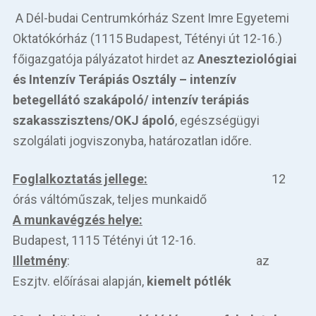
A Dél-budai Centrumkórház Szent Imre Egyetemi
Oktatókórház (1115 Budapest, Tétényi út 12-16.)
főigazgatója pályázatot hirdet az
Aneszteziológiai
és Intenzív Terápiás Osztály – intenzív
betegellátó szakápoló/ intenzív terápiás
szakasszisztens/OKJ ápoló
, egészségügyi
szolgálati jogviszonyba, határozatlan időre.
Foglalkoztatás jellege:
12
órás váltóműszak, teljes munkaidő
A munkavégzés helye:
Budapest, 1115 Tétényi út 12-16.
Illetmény
: az
Eszjtv. előírásai alapján,
kiemelt pótlék