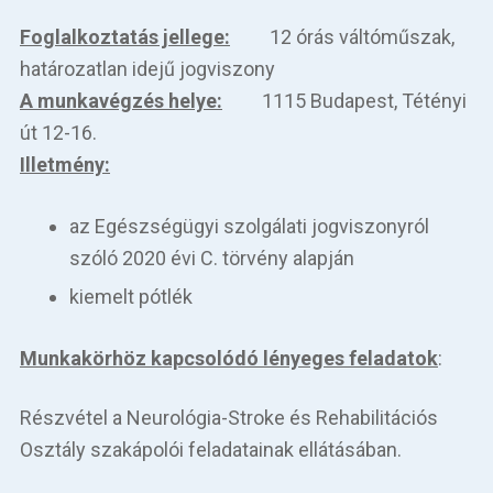
Foglalkoztatás jellege:
12 órás váltóműszak,
határozatlan idejű jogviszony
A munkavégzés helye:
1115 Budapest, Tétényi
út 12-16.
Illetmény:
az Egészségügyi szolgálati jogviszonyról
szóló 2020 évi C. törvény alapján
kiemelt pótlék
Munkakörhöz kapcsolódó lényeges feladatok
:
Részvétel a Neurológia-Stroke és Rehabilitációs
Osztály szakápolói feladatainak ellátásában.