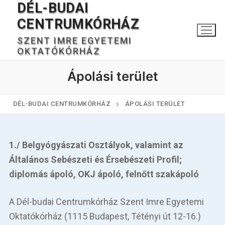
DÉL-BUDAI
Ugrás
a
CENTRUMKÓRHÁZ
tartalomra
SZENT IMRE EGYETEMI
OKTATÓKÓRHÁZ
Ápolási terület
DÉL-BUDAI CENTRUMKÓRHÁZ
ÁPOLÁSI TERÜLET
Keresése:
1./ Belgyógyászati Osztályok, valamint az
Általános Sebészeti és Érsebészeti Profil;
diplomás ápoló, OKJ ápoló, felnőtt szakápoló
Főoldal
A Dél-budai Centrumkórház Szent Imre Egyetemi
Kórházunkról
Oktatókórház (1115 Budapest, Tétényi út 12-16.)