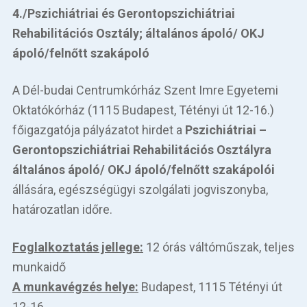
4./Pszichiátriai és Gerontopszichiátriai
Rehabilitációs Osztály; általános ápoló/ OKJ
ápoló/felnőtt szakápoló
A Dél-budai Centrumkórház Szent Imre Egyetemi
Oktatókórház (1115 Budapest, Tétényi út 12-16.)
főigazgatója pályázatot hirdet a
Pszichiátriai –
Gerontopszichiátriai Rehabilitációs Osztályra
általános ápoló/ OKJ ápoló/felnőtt szakápolói
állására, egészségügyi szolgálati jogviszonyba,
határozatlan időre.
Foglalkoztatás jellege:
12 órás váltóműszak, teljes
munkaidő
A munkavégzés helye:
Budapest, 1115 Tétényi út
12-16.