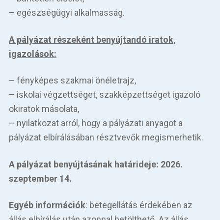
– egészségügyi alkalmasság.
A pályázat részeként benyújtandó iratok,
igazolások:
– fényképes szakmai önéletrajz,
– iskolai végzettséget, szakképzettséget igazoló
okiratok másolata,
– nyilatkozat arról, hogy a pályázati anyagot a
pályázat elbírálásában résztvevők megismerhetik.
A pályázat benyújtásának határideje: 2026.
szeptember 14.
Egyéb információk
: betegellátás érdekében az
állás elbírálás után azonnal betölthető. Az állás