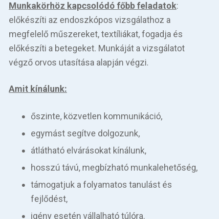
Munkakörhöz kapcsolódó főbb feladatok
:
előkészíti az endoszkópos vizsgálathoz a
megfelelő műszereket, textíliákat, fogadja és
előkészíti a betegeket. Munkáját a vizsgálatot
végző orvos utasítása alapján végzi.
Amit kínálunk:
őszinte, közvetlen kommunikáció,
egymást segítve dolgozunk,
átlátható elvárásokat kínálunk,
hosszú távú, megbízható munkalehetőség,
támogatjuk a folyamatos tanulást és
fejlődést,
igény esetén vállalható túlóra.