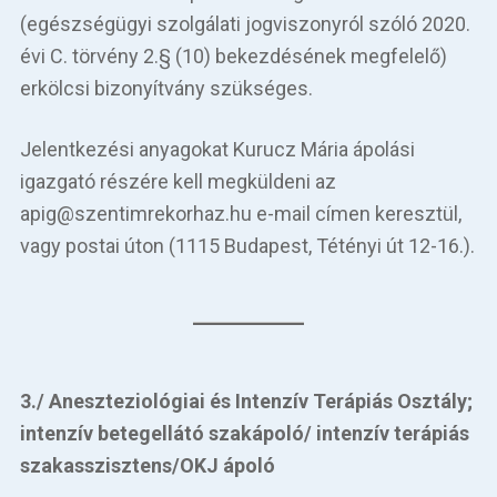
(egészségügyi szolgálati jogviszonyról szóló 2020.
évi C. törvény 2.§ (10) bekezdésének megfelelő)
erkölcsi bizonyítvány szükséges.
Jelentkezési anyagokat Kurucz Mária ápolási
igazgató részére kell megküldeni az
apig@szentimrekorhaz.hu e-mail címen keresztül,
vagy postai úton (1115 Budapest, Tétényi út 12-16.).
3./ Aneszteziológiai és Intenzív Terápiás Osztály;
intenzív betegellátó szakápoló/ intenzív terápiás
szakasszisztens/OKJ ápoló