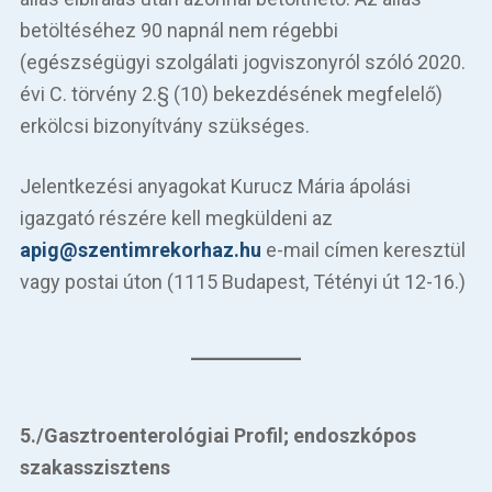
betöltéséhez 90 napnál nem régebbi
(egészségügyi szolgálati jogviszonyról szóló 2020.
évi C. törvény 2.§ (10) bekezdésének megfelelő)
erkölcsi bizonyítvány szükséges.
Jelentkezési anyagokat Kurucz Mária ápolási
igazgató részére kell megküldeni az
apig@szentimrekorhaz.hu
e-mail címen keresztül
vagy postai úton (1115 Budapest, Tétényi út 12-16.)
5./Gasztroenterológiai Profil; endoszkópos
szakasszisztens