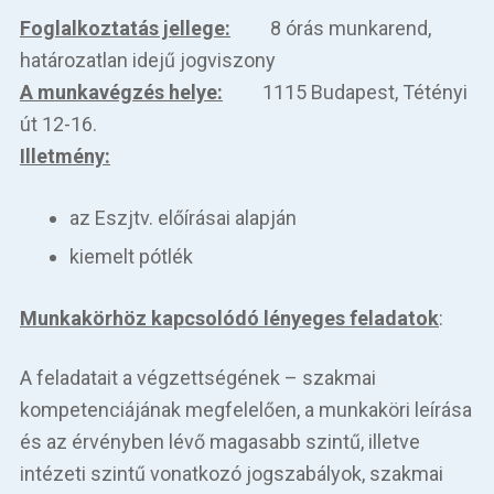
Foglalkoztatás jellege:
8 órás munkarend,
határozatlan idejű jogviszony
A munkavégzés helye:
1115 Budapest, Tétényi
út 12-16.
Illetmény:
az Eszjtv. előírásai alapján
kiemelt pótlék
Munkakörhöz kapcsolódó lényeges feladatok
:
A feladatait a végzettségének – szakmai
kompetenciájának megfelelően, a munkaköri leírása
és az érvényben lévő magasabb szintű, illetve
intézeti szintű vonatkozó jogszabályok, szakmai