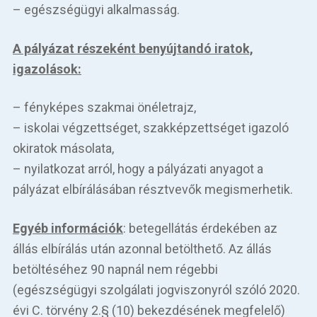
– egészségügyi alkalmasság.
A pályázat részeként benyújtandó iratok,
igazolások:
– fényképes szakmai önéletrajz,
– iskolai végzettséget, szakképzettséget igazoló
okiratok másolata,
– nyilatkozat arról, hogy a pályázati anyagot a
pályázat elbírálásában résztvevők megismerhetik.
Egyéb információk
: betegellátás érdekében az
állás elbírálás után azonnal betölthető. Az állás
betöltéséhez 90 napnál nem régebbi
(egészségügyi szolgálati jogviszonyról szóló 2020.
évi C. törvény 2.§ (10) bekezdésének megfelelő)