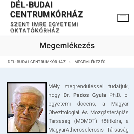
DÉL-BUDAI
Ugrás
a
CENTRUMKÓRHÁZ
tartalomra
SZENT IMRE EGYETEMI
OKTATÓKÓRHÁZ
Megemlékezés
DÉL-BUDAI CENTRUMKÓRHÁZ
MEGEMLÉKEZÉS
Keresése:
Mély megrendüléssel tudatjuk,
hogy
Dr. Pados Gyula
Ph.D. c.
egyetemi docens, a Magyar
Főoldal
Obezitológiai és Mozgásterápiás
Társaság (MOMOT) főtitkára, a
Kórházunkról
MagyarAtherosclerosis Társaság