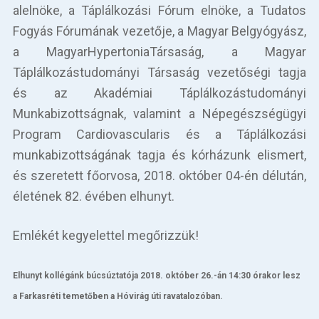
Betegellátás
alelnöke, a Táplálkozási Fórum elnöke, a Tudatos
Fogyás Fórumának vezetője, a Magyar Belgyógyász,
Elérhetőségeink
a MagyarHypertoniaTársaság, a Magyar
Táplálkozástudományi Társaság vezetőségi tagja
Praktikus információk
és az Akadémiai Táplálkozástudományi
Közérdekű adatok
Munkabizottságnak, valamint a Népegészségügyi
Program Cardiovascularis és a Táplálkozási
Hírek
munkabizottságának tagja és kórházunk elismert,
és szeretett főorvosa, 2018. október 04-én délután,
életének 82. évében elhunyt.
Emlékét kegyelettel megőrizzük!
Elhunyt kollégánk búcsúztatója 2018. október 26.-án 14:30 órakor lesz
a Farkasréti temetőben a Hóvirág úti ravatalozóban.