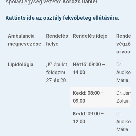
Ápolási egység vezető:
Korózs Dániel
Betegellátás
Kattints ide az osztály fekvőbeteg ellátására.
Elérhetőségeink
Praktikus információk
Ambulancia
Rendelés
Rendelés ideje
Rendelé
megnevezése
helye
végző
Közérdekű adatok
orvos
Hírek
Lipidológia
„K” épület
Hétfő: 09:00 –
Dr.
földszint
14:00
Audikov
27. és 28.
Mária
Kedd: 08:00 –
Dr. Jámb
09:00
Zoltán
Kedd: 09:00 –
Dr.
12:00
Audikov
Mária