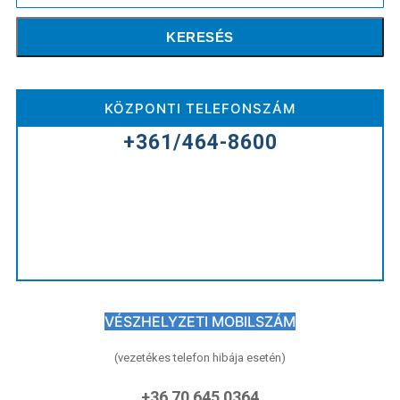
KERESÉS
KÖZPONTI TELEFONSZÁM
+361/464-8600
VÉSZHELYZETI MOBILSZÁM
(vezetékes telefon hibája esetén)
+36 70 645 0364