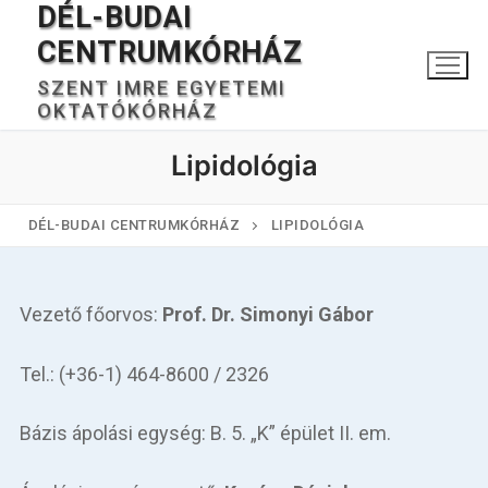
DÉL-BUDAI
Ugrás
a
CENTRUMKÓRHÁZ
tartalomra
SZENT IMRE EGYETEMI
OKTATÓKÓRHÁZ
Lipidológia
DÉL-BUDAI CENTRUMKÓRHÁZ
LIPIDOLÓGIA
Keresése:
Vezető főorvos:
Prof. Dr. Simonyi Gábor
Tel.: (+36-1) 464-8600 / 2326
Főoldal
Bázis ápolási egység: B. 5. „K” épület II. em.
Kórházunkról