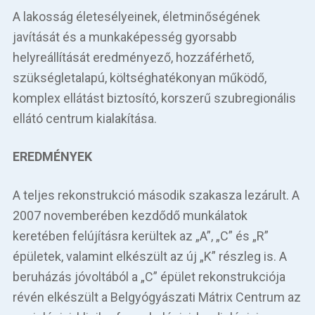
A lakosság életesélyeinek, életminőségének
javítását és a munkaképesség gyorsabb
helyreállítását eredményező, hozzáférhető,
szükségletalapú, költséghatékonyan mű­ködő,
komplex ellátást biztosító, korszerű szubregionális
ellátó centrum kialakítása.
EREDMÉNYEK
A teljes rekonstrukció második szakasza lezárult. A
2007 novemberében kezdődő munkálatok
keretében felújításra kerültek az „A”, „C” és „R”
épületek, valamint elké­szült az új „K” részleg is. A
beruházás jóvoltából a „C” épület rekonstrukciója
révén elkészült a Belgyógyászati Mátrix Centrum az