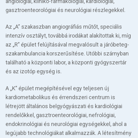
angiológiai, kliniko-farmakológiai, kardi­ológiai,
gasztroenteorológiai és neurológiai részlegekkel.
Az „A” szakaszban angiográfiás műtőt, speciális
intenzív osztályt, továbbá irodákat alakítottak ki, míg
az „R” épület felújításával megvalósult a járóbeteg-
szakambulancia korszerűsítése. Utóbbi szárnyban
található a központi labor, a központi gyógyszertár
és az izotóp egység is.
A „K” épület megépítésével egy teljesen új
kardiometabolikus és érrendszeri centrum is
létrejött általános belgyógyászati és kardiológiai
rendelőkkel, gasztroenteorológiai, nefrológiai,
endokrinológiai és neurológiai egységekkel, ahol a
legújabb technológiá­kat alkalmazzák. A létesítmény