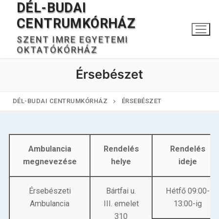
DÉL-BUDAI
Ugrás
a
CENTRUMKÓRHÁZ
tartalomra
SZENT IMRE EGYETEMI
OKTATÓKÓRHÁZ
Érsebészet
DÉL-BUDAI CENTRUMKÓRHÁZ
ÉRSEBÉSZET
Keresése:
Ambulancia
Rendelés
Rendelés
megnevezése
helye
ideje
Főoldal
Érsebészeti
Bártfai u.
Hétfő 09:00-
Kórházunkról
Ambulancia
III. emelet
13:00-ig
310