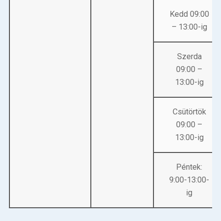
Betegellátás
Kedd 09:00
– 13:00-ig
Elérhetőségeink
Praktikus információk
Szerda
09:00 –
Közérdekű adatok
13:00-ig
Hírek
Csütörtök
09:00 –
13:00-ig
Péntek:
9:00-13:00-
ig