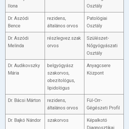
Ilona
Osztály
Dr. Aszódi
rezidens,
Patológiai
Bence
általános orvos
Osztály
Dr. Aszódi
részlegvez.szak
Szülészet-
Melinda
orvos
Nőgyógyászati
Osztály
Dr. Audikovszky
belgyógyász
Anyagcsere
Mária
szakorvos,
Központ
obezitológus,
lipidológus
Dr. Bácsi Márton
rezidens,
Fül-Orr-
általános orvos
Gégészeti Profil
Dr. Bajkó Nándor
szakorvos
Képalkotó
Diagnosztikai