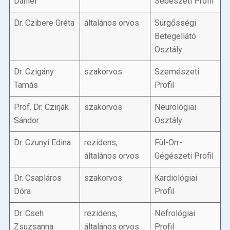
Dániel
Sebészeti Profil
Dr. Czibere Gréta
általános orvos
Sürgősségi
Betegellátó
Osztály
Dr. Czigány
szakorvos
Szemészeti
Tamás
Profil
Prof. Dr. Czirják
szakorvos
Neurológiai
Sándor
Osztály
Dr. Czunyi Edina
rezidens,
Fül-Orr-
általános orvos
Gégészeti Profil
Dr. Csapláros
szakorvos
Kardiológiai
Dóra
Profil
Dr. Cseh
rezidens,
Nefrológiai
Zsuzsanna
általános orvos
Profil