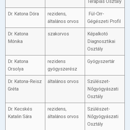
Terápiás Osztály
Dr. Katona Dóra
rezidens,
Fül-Orr-
általános orvos
Gégészeti Profil
Dr. Katona
szakorvos
Képalkotó
Mónika
Diagnosztikai
Osztály
Dr. Katona
rezidens
Gyógyszertár
Orsolya
gyógyszerész
Dr. Katona-Reisz
általános orvos
Szülészet-
Gréta
Nőgyógyászati
Osztály
Dr. Kecskés
rezidens,
Szülészet-
Katalin Sára
általános orvos
Nőgyógyászati
Osztály