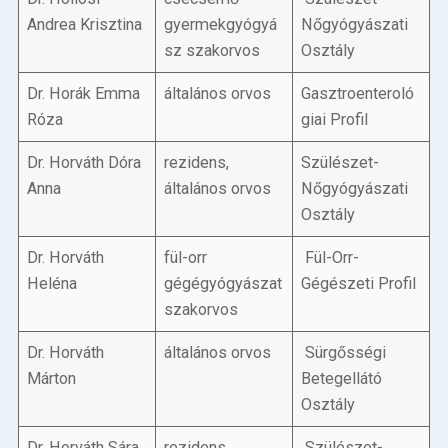
Andrea Krisztina
gyermekgyógyá
Nőgyógyászati
sz szakorvos
Osztály
Dr. Horák Emma
általános orvos
Gasztroenteroló
Róza
giai Profil
Dr. Horváth Dóra
rezidens,
Szülészet-
Anna
általános orvos
Nőgyógyászati
Osztály
Dr. Horváth
fül-orr
Fül-Orr-
Heléna
gégégyógyászat
Gégészeti Profil
szakorvos
Dr. Horváth
általános orvos
Sürgősségi
Márton
Betegellátó
Osztály
Dr. Horváth Sára
rezidens,
Szülészet-