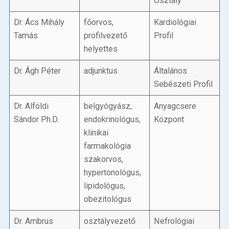
Osztály
Dr. Ács Mihály
főorvos,
Kardiológiai
Tamás
profilvezető
Profil
helyettes
Dr. Ágh Péter
adjunktus
Általános
Sebészeti Profil
Dr. Alföldi
belgyógyász,
Anyagcsere
Sándor Ph.D.
endokrinológus,
Központ
klinikai
farmakológia
szakorvos,
hypertonológus,
lipidológus,
obezitológus
Dr. Ambrus
osztályvezető
Nefrológiai