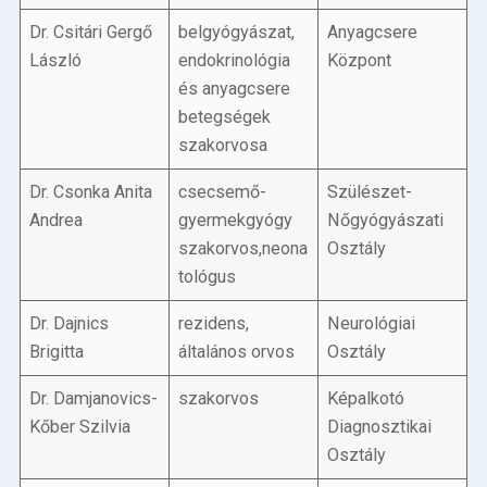
Dr. Csitári Gergő
belgyógyászat,
Anyagcsere
László
endokrinológia
Központ
és anyagcsere
betegségek
szakorvosa
Dr. Csonka Anita
csecsemő-
Szülészet-
Andrea
gyermekgyógy
Nőgyógyászati
szakorvos,neona
Osztály
tológus
Dr. Dajnics
rezidens,
Neurológiai
Brigitta
általános orvos
Osztály
Dr. Damjanovics-
szakorvos
Képalkotó
Kőber Szilvia
Diagnosztikai
Osztály