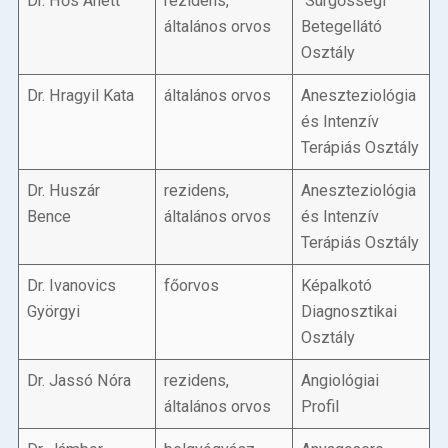
Dr. Hős Anett
rezidens,
Sürgősségi
általános orvos
Betegellátó
Osztály
Dr. Hragyil Kata
általános orvos
Aneszteziológia
és Intenzív
Terápiás Osztály
Dr. Huszár
rezidens,
Aneszteziológia
Bence
általános orvos
és Intenzív
Terápiás Osztály
Dr. Ivanovics
főorvos
Képalkotó
Györgyi
Diagnosztikai
Osztály
Dr. Jassó Nóra
rezidens,
Angiológiai
általános orvos
Profil