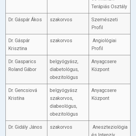
Terápiás Osztály
Dr. Gáspár Ákos
szakorvos
Szemészeti
Profil
Dr. Gáspár
szakorvos
Angiológiai
Krisztina
Profil
Dr. Gasparics
belgyógyász,
Anyagcsere
Roland Gábor
diabetológus,
Központ
obezitológus
Dr. Gencsiová
belgyógyász
Anyagcsere
Kristína
szakorvos,
Központ
diabeológus,
obezitológus
Dr. Gidály János
szakorvos
Aneszteziológia
és Intenzív