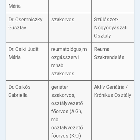
Mária
Dr. Csemniczky
szakorvos
Szülészet-
Gusztáv
Nőgyógyászati
Osztály
Dr. Csiki Judit
reumatológus,m
Reuma
Mária
ozgásszervi
Szakrendelés
rehab.
szakorvos
Dr. Csikós
geriáter
Aktív Geriátria /
Gabriella
szakorvos,
Krónikus Osztály
osztályvezető
főorvos (A.G.),
mb.
osztályvezető
főorvos (K.O.)