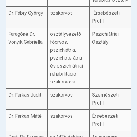
Dr. Fábry György
szakorvos
Érsebészeti
Profil
Faragóné Dr.
osztályvezető
Pszichiátriai
Vonyik Gabriella
főorvos,
Osztály
pszichiátria,
pszichoterápia
és pszichiátriai
rehabilitáció
szakorvosa
Dr. Farkas Judit
szakorvos
Szemészeti
Profil
Dr. Farkas Máté
szakorvos
Érsebészeti
Profil