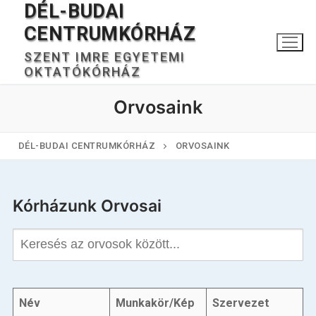
DÉL-BUDAI
Ugrás
a
CENTRUMKÓRHÁZ
tartalomra
SZENT IMRE EGYETEMI
OKTATÓKÓRHÁZ
Orvosaink
DÉL-BUDAI CENTRUMKÓRHÁZ
ORVOSAINK
Keresése:
Kórházunk Orvosai
Főoldal
Kórházunkról
Név
Munkakör/Kép
Szervezet