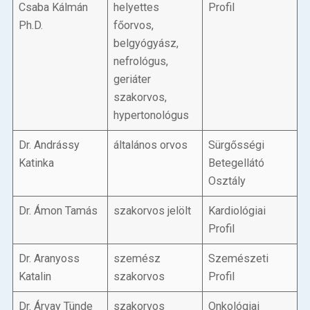
Csaba Kálmán
helyettes
Profil
Ph.D.
főorvos,
belgyógyász,
nefrológus,
geriáter
szakorvos,
hypertonológus
Dr. Andrássy
általános orvos
Sürgősségi
Katinka
Betegellátó
Osztály
Dr. Ámon Tamás
szakorvos jelölt
Kardiológiai
Profil
Dr. Aranyoss
szemész
Szemészeti
Katalin
szakorvos
Profil
Dr. Árvay Tünde
szakorvos
Onkológiai