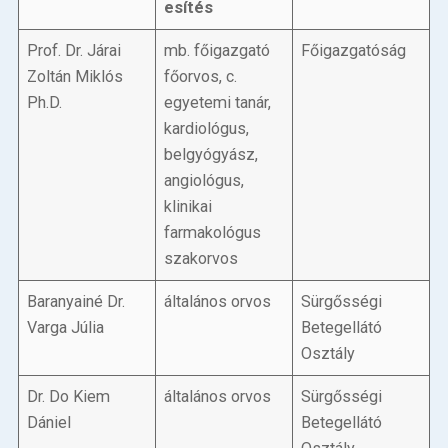
esítés
Betegellátás
Prof. Dr. Járai
mb. főigazgató
Főigazgatóság
Elérhetőségeink
Zoltán Miklós
főorvos, c.
Ph.D.
egyetemi tanár,
Praktikus információk
kardiológus,
belgyógyász,
Közérdekű adatok
angiológus,
klinikai
Hírek
farmakológus
szakorvos
Baranyainé Dr.
általános orvos
Sürgősségi
Varga Júlia
Betegellátó
Osztály
Dr. Do Kiem
általános orvos
Sürgősségi
Dániel
Betegellátó