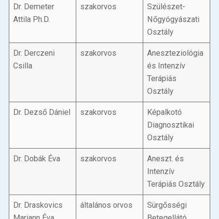
Dr. Demeter
szakorvos
Szülészet-
Attila Ph.D.
Nőgyógyászati
Osztály
Dr. Derczeni
szakorvos
Aneszteziológia
Csilla
és Intenzív
Terápiás
Osztály
Dr. Dezső Dániel
szakorvos
Képalkotó
Diagnosztikai
Osztály
Dr. Dobák Éva
szakorvos
Aneszt. és
Intenzív
Terápiás Osztály
Dr. Draskovics
általános orvos
Sürgősségi
Mariann Éva
Betegellátó