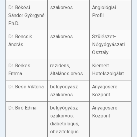
Dr. Békési
szakorvos
Angiológiai
Sándor Györgyné
Profil
Ph.D.
Dr. Bencsik
szakorvos
Szülészet-
András
Nőgyógyászati
Osztály
Dr. Berkes
rezidens,
Kiemelt
Emma
általános orvos
Hotelszolgálat
Dr. Besír Viktória
belgyógyász
Anyagcsere
szakorvos
Központ
Dr. Biró Edina
belgyógyász
Anyagcsere
szakorvos,
Központ
diabetológus,
obezitológus