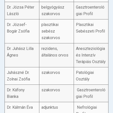
Dr. Józsa Péter
belgyógyász
Gasztroenteroló
László
szakorvos
giai Profil
Dr. József-
plasztikai
Plasztikai
Bogár Zsófia
sebész
Sebészeti Profil
szakorvos
Dr. Juhász Lilla
rezidens,
Aneszteziológia
Ágnes
általános orvos
és Intenzív
Terápiás Osztály
Juhászné Dr.
szakorvos
Patológiai
Zolnai Zsófia
Osztály
Dr. Káfony
szakorvos
Gasztroenteroló
Bianka
giai Profil
Dr. Kálmán Éva
adjunktus
Nefrológiai