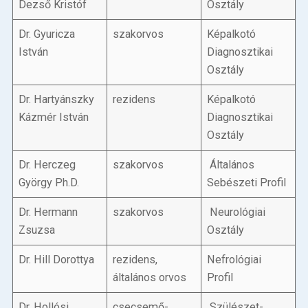
Dezső Kristóf
Osztály
Dr. Gyuricza
szakorvos
Képalkotó
István
Diagnosztikai
Osztály
Dr. Hartyánszky
rezidens
Képalkotó
Kázmér István
Diagnosztikai
Osztály
Dr. Herczeg
szakorvos
Általános
György Ph.D.
Sebészeti Profil
Dr. Hermann
szakorvos
Neurológiai
Zsuzsa
Osztály
Dr. Hill Dorottya
rezidens,
Nefrológiai
általános orvos
Profil
Dr. Hollósi
csecsemő-
Szülészet-