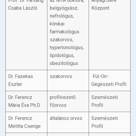
Prof. Dr. Farsang
az MTA doktora,
Anyagcsere
Csaba László
belgyógyász,
Központ
nefrológus,
klinikai
farmakológus
szakorvos,
hypertonológus,
lipidológus,
obezitológus
Dr. Fazekas
szakorvos
Fül-Orr-
Eszter
Gégészeti Profil
Dr. Ferencz
profilvezető
Szemészeti
Mária Éva Ph.D.
főorvos
Profil
Dr. Ferencz
általános orvos
Szemészeti
Melitta Csenge
Profil