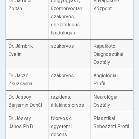
Dr. Jámbor
belgyógyász,
Anyagcsere
Zoltán
üzemorvostan
Központ
szakorvos,
obezitológus,
lipidológus
Dr. Jámbrik
szakorvos
Képalkotó
Evelin
Diagnosztikai
Osztály
Dr. Jaczó
szakorvos
Angiológiai
Zsuzsanna
Profil
Dr. Jassoy
rezidens,
Neurológiai
Benjámin Donát
általános orvos
Osztály
Dr. Jósvay
főorvos c.
Plasztikai
János Ph.D.
egyetemi
Sebészeti Profil
docens