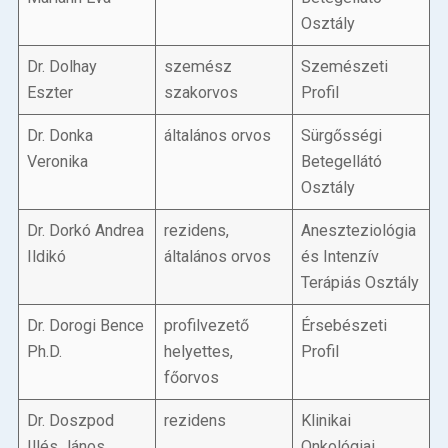
Osztály
Dr. Dolhay
szemész
Szemészeti
Eszter
szakorvos
Profil
Dr. Donka
általános orvos
Sürgősségi
Veronika
Betegellátó
Osztály
Dr. Dorkó Andrea
rezidens,
Aneszteziológia
Ildikó
általános orvos
és Intenzív
Terápiás Osztály
Dr. Dorogi Bence
profilvezető
Érsebészeti
Ph.D.
helyettes,
Profil
főorvos
Dr. Doszpod
rezidens
Klinikai
Illés János
Onkológiai