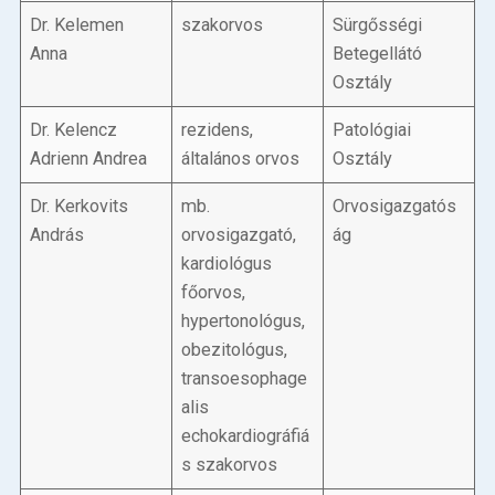
Dr. Kelemen
szakorvos
Sürgősségi
Anna
Betegellátó
Osztály
Dr. Kelencz
rezidens,
Patológiai
Adrienn Andrea
általános orvos
Osztály
Dr. Kerkovits
mb.
Orvosigazgatós
András
orvosigazgató,
ág
kardiológus
főorvos,
hypertonológus,
obezitológus,
transoesophage
alis
echokardiográfiá
s szakorvos