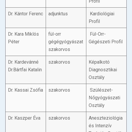
Profil
Dr. Kántor Ferenc
adjunktus
Kardiológiai
Profil
Dr. Kara Miklós
fül-orr
Fül-Orr-
Péter
gégégyógyászat
Gégészeti Profil
szakorvos
Dr. Kardevánné
szakorvos
Képalkotó
Dr.Bártfai Katalin
Diagnosztikai
Osztály
Dr. Kassai Zsófia
szakorvos
Szülészet-
Nőgyógyászati
Osztály
Dr. Kaszper Éva
szakorvos
Aneszteziológia
és Intenzív