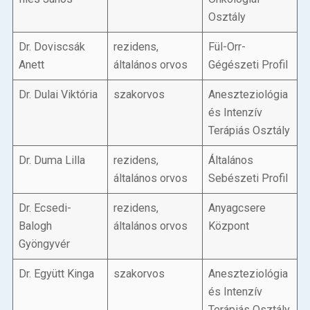
Osztály
Dr. Doviscsák
rezidens,
Fül-Orr-
Anett
általános orvos
Gégészeti Profil
Dr. Dulai Viktória
szakorvos
Aneszteziológia
és Intenzív
Terápiás Osztály
Dr. Duma Lilla
rezidens,
Általános
általános orvos
Sebészeti Profil
Dr. Ecsedi-
rezidens,
Anyagcsere
Balogh
általános orvos
Központ
Gyöngyvér
Dr. Együtt Kinga
szakorvos
Aneszteziológia
és Intenzív
Terápiás Osztály