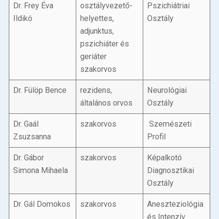
Dr. Frey Éva
osztályvezető-
Pszichiátriai
Ildikó
helyettes,
Osztály
adjunktus,
pszichiáter és
geriáter
szakorvos
Dr. Fülöp Bence
rezidens,
Neurológiai
általános orvos
Osztály
Dr. Gaál
szakorvos
Szemészeti
Zsuzsanna
Profil
Dr. Gábor
szakorvos
Képalkotó
Simona Mihaela
Diagnosztikai
Osztály
Dr. Gál Domokos
szakorvos
Aneszteziológia
és Intenzív