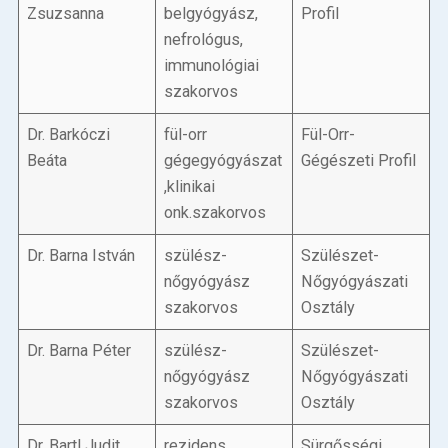
Zsuzsanna
belgyógyász,
Profil
nefrológus,
immunológiai
szakorvos
Dr. Barkóczi
fül-orr
Fül-Orr-
Beáta
gégegyógyászat
Gégészeti Profil
,klinikai
onk.szakorvos
Dr. Barna István
szülész-
Szülészet-
nőgyógyász
Nőgyógyászati
szakorvos
Osztály
Dr. Barna Péter
szülész-
Szülészet-
nőgyógyász
Nőgyógyászati
szakorvos
Osztály
Dr. Bartl Judit
rezidens
Sürgősségi