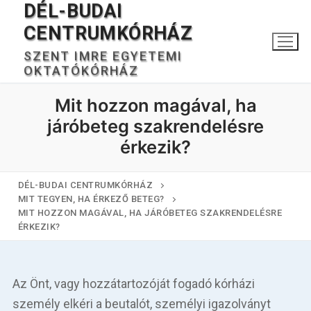
DÉL-BUDAI
Ugrás
a
CENTRUMKÓRHÁZ
tartalomra
SZENT IMRE EGYETEMI
OKTATÓKÓRHÁZ
Mit hozzon magával, ha
járóbeteg szakrendelésre
érkezik?
DÉL-BUDAI CENTRUMKÓRHÁZ
Keresése:
MIT TEGYEN, HA ÉRKEZŐ BETEG?
MIT HOZZON MAGÁVAL, HA JÁRÓBETEG SZAKRENDELÉSRE
ÉRKEZIK?
Főoldal
Kórházunkról
Az Önt, vagy hozzátartozóját fogadó kórházi
személy elkéri a beutalót, személyi igazolványt