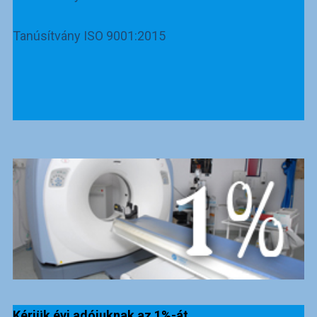
Tanúsítvány ISO 9001:2015
Kérjük évi adójuknak az 1%-át,