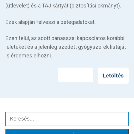
Betegellátás
(útlevelet) és a TAJ kártyát (biztosítási okmányt).
Elérhetőségeink
Ezek alapján felveszi a betegadatokat.
Praktikus információk
Ezen felül, az adott panasszal kapcsolatos korábbi
leleteket és a jelenleg szedett gyógyszerek listáját
Közérdekű adatok
is érdemes elhozni.
Hírek
Nyomtatás
Letöltés
Keresés