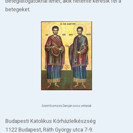
beteglátogatóknál lehet, akik hetente keresik fel a
Betegellátás
betegeket.
Elérhetőségeink
Praktikus információk
Közérdekű adatok
Hírek
Szent Kozma és Damján orvos vértanúk
Budapesti Katolikus Kórházlelkészség
1122 Budapest, Ráth György utca 7-9.