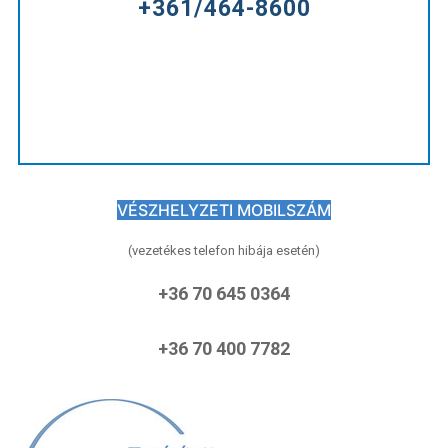
+361/464-8600
VÉSZHELYZETI MOBILSZÁM
(vezetékes telefon hibája esetén)
+36 70 645 0364
+36 70 400 7782