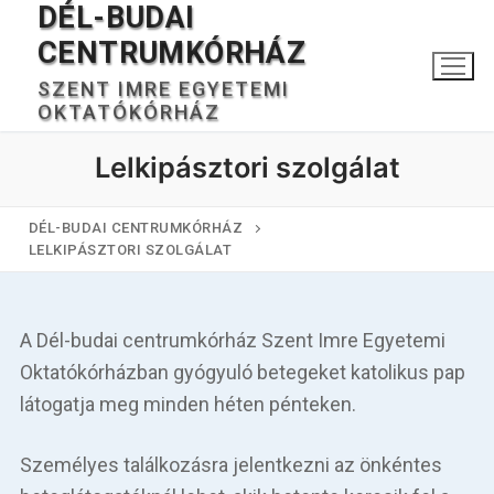
DÉL-BUDAI
Ugrás
a
CENTRUMKÓRHÁZ
tartalomra
SZENT IMRE EGYETEMI
OKTATÓKÓRHÁZ
Lelkipásztori szolgálat
DÉL-BUDAI CENTRUMKÓRHÁZ
LELKIPÁSZTORI SZOLGÁLAT
Keresése:
A Dél-budai centrumkórház Szent Imre Egyetemi
Oktatókórházban gyógyuló betegeket katolikus pap
Főoldal
látogatja meg minden héten pénteken.
Kórházunkról
Személyes találkozásra jelentkezni az önkéntes