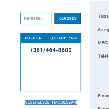
Keresése:
Keresés
Tiszt
KERESÉS
Az eg
Főoldal
KÖZPONTI TELEFONSZÁM
MEGL
Kórházunkról
+361/464-8600
Tele
Betegellátás
Elérhetőségeink
me
Praktikus információk
Közérdekű adatok
E-mai
VÉSZHELYZETI MOBILSZÁM
Hírek
Fogad