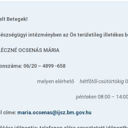
elt Betegek!
észségügyi intézményben az Ön területileg illetékes
b
ÉCZNÉ OCSENÁS MÁRIA
fonszáma:
06/20 – 4899 -658
lyen elérhető
hétfőtől-csütörtökig
0
pénteken
08:00 – 14:00
l címe:
maria.ocsenas@ijsz.bm.gov.hu
óóra időpontja: telefonon előre egyeztetett időpont