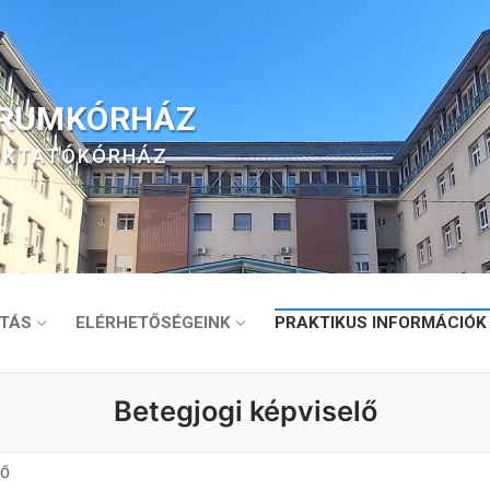
TRUMKÓRHÁZ
 OKTATÓKÓRHÁZ
TÁS
ELÉRHETŐSÉGEINK
PRAKTIKUS INFORMÁCIÓK
Betegjogi képviselő
LŐ