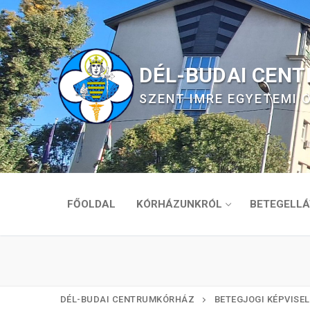
Ugrás
a
tartalomra
DÉL-BUDAI CEN
SZENT IMRE EGYETEMI
FŐOLDAL
KÓRHÁZUNKRÓL
BETEGELLÁ
DÉL-BUDAI CENTRUMKÓRHÁZ
BETEGJOGI KÉPVISE