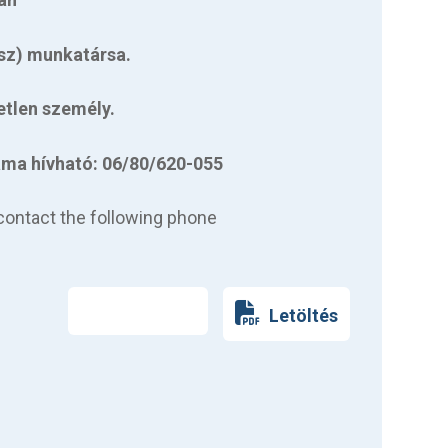
jsz) munkatársa.
etlen személy.
ma hívható: 06/80/620-055
 contact the following phone
Nyomtatás
Letöltés