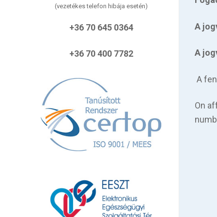
(vezetékes telefon hibája esetén)
A jog
+36 70 645 0364
A jog
+36 70 400 7782
A fen
On af
numb