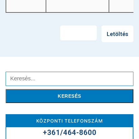
Betegellátás
Elérhetőségeink
Nyomtatás
Praktikus információk
Letöltés
Közérdekű adatok
Hírek
Keresés
KERESÉS
KÖZPONTI TELEFONSZÁM
+361/464-8600