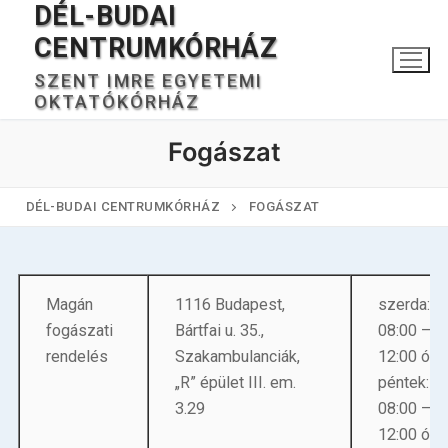
DÉL-BUDAI
Ugrás
a
CENTRUMKÓRHÁZ
tartalomra
SZENT IMRE EGYETEMI
OKTATÓKÓRHÁZ
Fogászat
DÉL-BUDAI CENTRUMKÓRHÁZ
FOGÁSZAT
Keresése:
Magán
1116 Budapest,
szerda:
fogászati
Bártfai u. 35.,
08:00 –
rendelés
Szakambulanciák,
12:00 órá
Főoldal
„R” épület III. em.
péntek:
Kórházunkról
3.29
08:00 –
12:00 órá