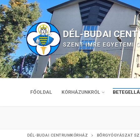
Ugrás
a
tartalomra
DÉL-BUDAI CEN
SZENT IMRE EGYETEMI
FŐOLDAL
KÓRHÁZUNKRÓL
BETEGELLÁ
DÉL-BUDAI CENTRUMKÓRHÁZ
BŐRGYÓGYÁSZAT SZ