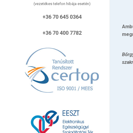
(vezetékes telefon hibája esetén)
+36 70 645 0364
Ambu
+36 70 400 7782
meg
Bőrg
szak