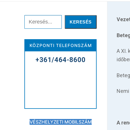
Keresése:
Keresés
Vezet
KERESÉS
Beteg
Főoldal
KÖZPONTI TELEFONSZÁM
A XI.
Kórházunkról
+361/464-8600
időbe
Betegellátás
Beteg
Elérhetőségeink
Nemi 
Praktikus információk
Közérdekű adatok
VÉSZHELYZETI MOBILSZÁM
A ren
Hírek