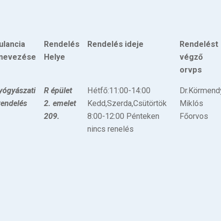
lancia
Rendelés
Rendelés ideje
Rendelést
nevezése
Helye
végző
orvps
yógyászati
R épület
Hétfő:11:00-14:00
Dr.Körmend
rendelés
2. emelet
Kedd,Szerda,Csütörtök
Miklós
209.
8:00-12:00 Pénteken
Főorvos
nincs renelés