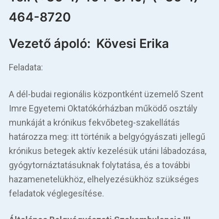
Betegellátás
464-8720
Elérhetőségeink
Vezető ápoló: Kövesi Erika
Praktikus információk
Feladata:
Közérdekű adatok
A dél-budai regionális központként üzemelő Szent
Hírek
Imre Egyetemi Oktatókórházban működő osztály
munkáját a krónikus fekvőbeteg-szakellátás
határozza meg: itt történik a belgyógyászati jellegű
krónikus betegek aktív kezelésük utáni lábadozása,
gyógytornáztatásuknak folytatása, és a további
hazamenetelükhöz, elhelyezésükhöz szükséges
feladatok véglegesítése.