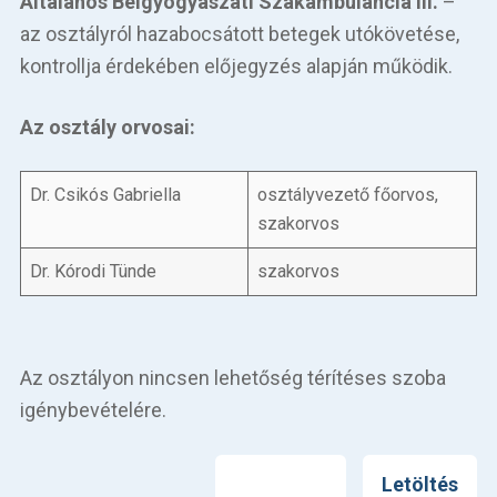
Általános Belgyógyászati Szakambulancia III.
–
az osztályról hazabocsátott betegek utókövetése,
kontrollja érdekében előjegyzés alapján működik.
Az osztály orvosai:
Dr. Csikós Gabriella
osztályvezető főorvos,
szakorvos
Dr. Kórodi Tünde
szakorvos
Az osztályon nincsen lehetőség térítéses szoba
igénybevételére.
Nyomtatás
Letöltés