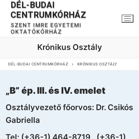
DÉL-BUDAI
Ugrás
a
CENTRUMKÓRHÁZ
tartalomra
SZENT IMRE EGYETEMI
OKTATÓKÓRHÁZ
Krónikus Osztály
DÉL-BUDAI CENTRUMKÓRHÁZ
KRÓNIKUS OSZTÁLY
Keresése:
„B” ép. III. és IV. emelet
Osztályvezető főorvos: Dr. Csikós
Főoldal
Gabriella
Kórházunkról
Tel: (+36-1) 464-8719, (+36-1)