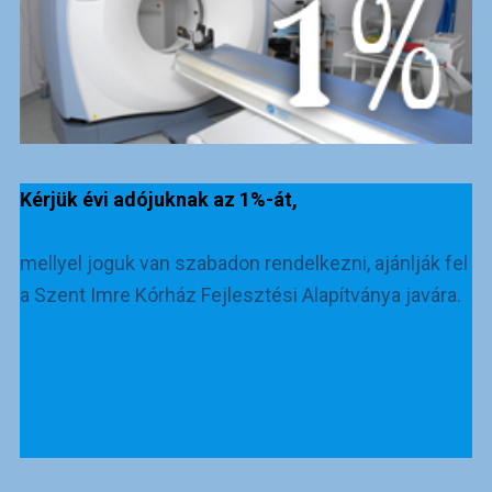
Kérjük évi adójuknak az 1%-át,
mellyel joguk van szabadon rendelkezni, ajánlják fel
a Szent Imre Kórház Fejlesztési Alapítványa javára.