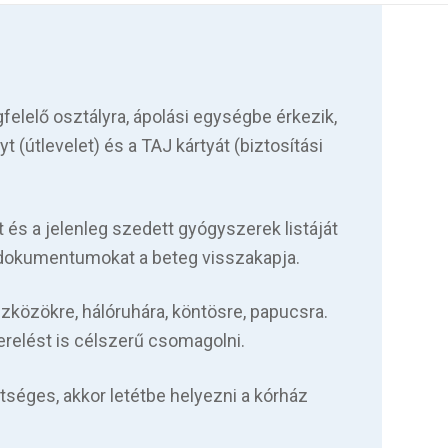
felelő osztályra, ápolási egységbe érkezik,
t (útlevelet) és a TAJ kártyát (biztosítási
t és a jelenleg szedett gyógyszerek listáját
ti dokumentumokat a beteg visszakapja.
zközökre, hálóruhára, köntösre, papucsra.
erelést is célszerű csomagolni.
tséges, akkor letétbe helyezni a kórház