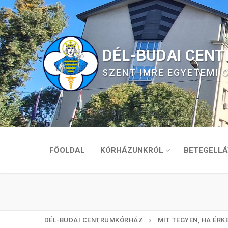
Ugrás
a
tartalomra
DÉL-BUDAI CEN
SZENT IMRE EGYETEMI
FŐOLDAL
KÓRHÁZUNKRÓL
BETEGELLÁ
DÉL-BUDAI CENTRUMKÓRHÁZ
MIT TEGYEN, HA ÉRK