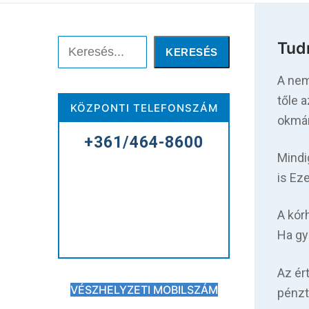
Keresése:
Keresés
Tud
KERESÉS
A nem
Főoldal
tőle 
KÖZPONTI TELEFONSZÁM
okmán
Kórházunkról
+361/464-8600
Mindi
Betegellátás
is Ez
Elérhetőségeink
A kór
Praktikus információk
Ha gy
Közérdekű adatok
Az ér
VÉSZHELYZETI MOBILSZÁM
pénzt
Hírek