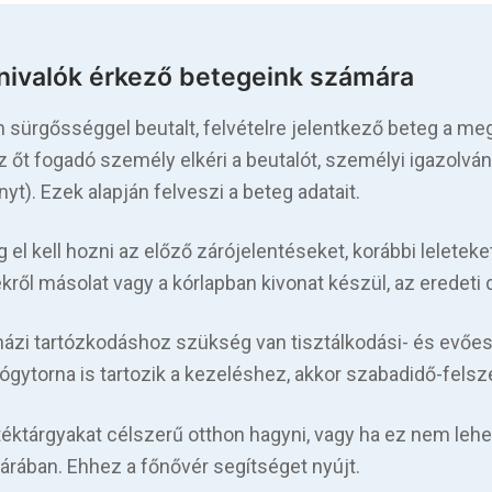
nivalók érkező betegeink számára
 sürgősséggel beutalt, felvételre jelentkező beteg a meg
az őt fogadó személy elkéri a beutalót, személyi igazolvány
yt). Ezek alapján felveszi a beteg adatait.
g el kell hozni az előző zárójelentéseket, korábbi leleteke
ekről másolat vagy a kórlapban kivonat készül, az erede
házi tartózkodáshoz szükség van tisztálkodási- és evőes
ógytorna is tartozik a kezeléshez, akkor szabadidő-felsz
téktárgyakat célszerű otthon hagyni, vagy ha ez nem lehe
árában. Ehhez a főnővér segítséget nyújt.