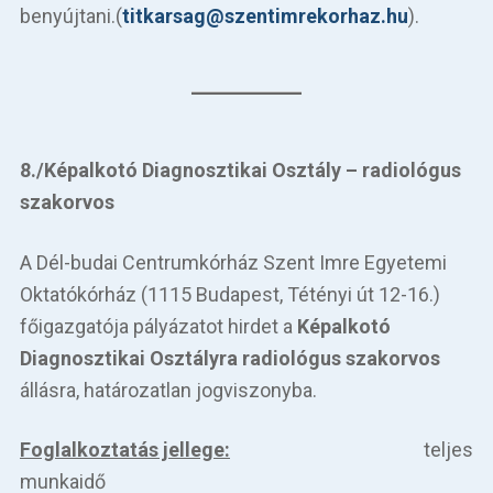
benyújtani.(
titkarsag@szentimrekorhaz.hu
).
8./Képalkotó Diagnosztikai Osztály – radiológus
szakorvos
A Dél-budai Centrumkórház Szent Imre Egyetemi
Oktatókórház (1115 Budapest, Tétényi út 12-16.)
főigazgatója pályázatot hirdet a
Képalkotó
Diagnosztikai Osztályra radiológus szakorvos
állásra, határozatlan jogviszonyba.
Foglalkoztatás jellege:
teljes
munkaidő