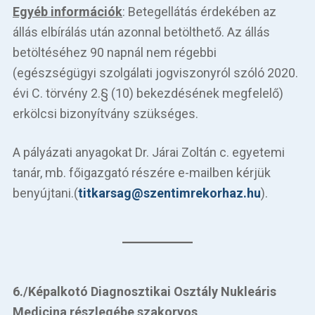
Egyéb információk
: Betegellátás érdekében az
állás elbírálás után azonnal betölthető. Az állás
betöltéséhez 90 napnál nem régebbi
(egészségügyi szolgálati jogviszonyról szóló 2020.
évi C. törvény 2.§ (10) bekezdésének megfelelő)
erkölcsi bizonyítvány szükséges.
A pályázati anyagokat Dr. Járai Zoltán c. egyetemi
tanár, mb. főigazgató részére e-mailben kérjük
benyújtani.(
titkarsag@szentimrekorhaz.hu
).
6./Képalkotó Diagnosztikai Osztály Nukleáris
Medicina részlegébe szakorvos