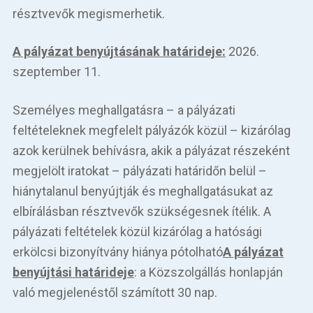
résztvevők megismerhetik.
A pályázat benyújtásának határideje:
2026.
szeptember 11.
Személyes meghallgatásra – a pályázati
feltételeknek megfelelt pályázók közül – kizárólag
azok kerülnek behívásra, akik a pályázat részeként
megjelölt iratokat – pályázati határidőn belül –
hiánytalanul benyújtják és meghallgatásukat az
elbírálásban résztvevők szükségesnek ítélik. A
pályázati feltételek közül kizárólag a hatósági
erkölcsi bizonyítvány hiánya pótolható
A pályázat
benyújtási határideje
: a Közszolgállás honlapján
való megjelenéstől számított 30 nap.