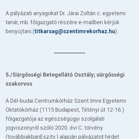
A pályázati anyagokat Dr. Járai Zoltán c. egyetemi
tanár, mb. főigazgató részére e-mailben kérjük
benyújtani.(
titkarsag@szentimrekorhaz.hu
).
5./
Sürgősségi Betegellátó Osztály
;
sürgősségi
szakorvos
A Dél-budai Centrumkórház Szent Imre Egyetemi
Oktatókórház (1115 Budapest, Tétényi út 12-16.)
főigazgatója az egészségügyi szolgálati
jogviszonyról szóló 2020. évi C. törvény
(továbbiakbanEszjtv.) alapján pályázatot hirdet