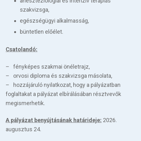
aneszteziológiai és intenzív terápiás
szakvizsga,
egészségügyi alkalmasság,
büntetlen előélet.
Csatolandó:
– fényképes szakmai önéletrajz,
– orvosi diploma és szakvizsga másolata,
– hozzájáruló nyilatkozat, hogy a pályázatban
foglaltakat a pályázat elbírálásában résztvevők
megismerhetik.
A pályázat benyújtásának határideje:
2026.
augusztus 24.