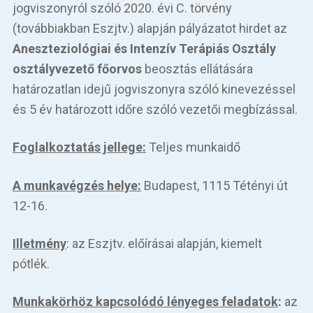
Betegellátás
jogviszonyról szóló 2020. évi C. törvény
(továbbiakban Eszjtv.) alapján pályázatot hirdet az
Elérhetőségeink
Aneszteziológiai és Intenzív Terápiás Osztály
osztályvezető főorvos
beosztás ellátására
Praktikus információk
határozatlan idejű jogviszonyra szóló kinevezéssel
és 5 év határozott időre szóló vezetői megbízással.
Közérdekű adatok
Hírek
Foglalkoztatás jellege:
Teljes munkaidő
A munkavégzés helye:
Budapest, 1115 Tétényi út
12-16.
Illetmény
: az Eszjtv. előírásai alapján, kiemelt
pótlék.
Munkakörhöz kapcsolódó lényeges feladatok
:
az