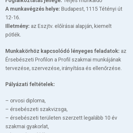
Foglalkoztatás jellege:
Teljes munkaidő
A munkavégzés helye:
Budapest, 1115 Tétényi út
12-16.
Illetmény:
az Eszjtv. előírásai alapján, kiemelt
pótlék.
Munkakörhöz kapcsolódó lényeges feladatok:
az
Érsebészeti Profilon a Profil szakmai munkájának
tervezése, szervezése, irányítása és ellenőrzése.
Pályázati feltételek:
– orvosi diploma,
– érsebészeti szakvizsga,
– érsebészeti területen szerzett legalább 10 év
szakmai gyakorlat,