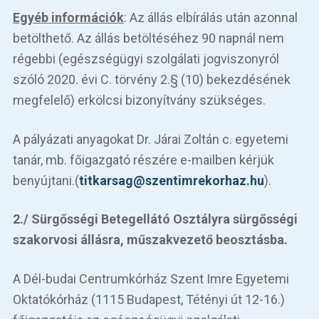
Egyéb információk
: Az állás elbírálás után azonnal
betölthető. Az állás betöltéséhez 90 napnál nem
régebbi (egészségügyi szolgálati jogviszonyról
szóló 2020. évi C. törvény 2.§ (10) bekezdésének
megfelelő) erkölcsi bizonyítvány szükséges.
A pályázati anyagokat Dr. Járai Zoltán c. egyetemi
tanár, mb. főigazgató részére e-mailben kérjük
benyújtani.(
titkarsag@szentimrekorhaz.hu
).
2./ Sürgősségi Betegellátó Osztályra sürgősségi
szakorvosi állásra, műszakvezető beosztásba.
A Dél-budai Centrumkórház Szent Imre Egyetemi
Oktatókórház (1115 Budapest, Tétényi út 12-16.)