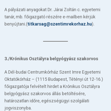
A pályázati anyagokat Dr. Járai Zoltán c. egyetemi
tanár, mb. főigazgató részére e-mailben kérjük
benyújtani.(
titkarsag@szentimrekorhaz.hu
).
3./Krónikus Osztályra belgyógyász szakorvos
A Dél-budai Centrumkórház Szent Imre Egyetemi
Oktatókórház – (1115 Budapest, Tétényi út 12-16.)
főigazgatója felvételt hirdet a Krónikus Osztályra
belgyógyász szakorvos állás betöltésére,
határozatlan időre, egészségügyi szolgálati
jogviszonyba.