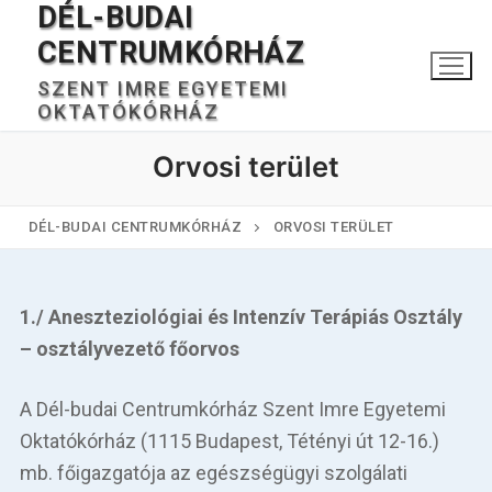
DÉL-BUDAI
Ugrás
a
CENTRUMKÓRHÁZ
tartalomra
SZENT IMRE EGYETEMI
OKTATÓKÓRHÁZ
Orvosi terület
DÉL-BUDAI CENTRUMKÓRHÁZ
ORVOSI TERÜLET
Keresése:
1./ Aneszteziológiai és Intenzív Terápiás Osztály
– osztályvezető főorvos
Főoldal
A Dél-budai Centrumkórház Szent Imre Egyetemi
Oktatókórház (1115 Budapest, Tétényi út 12-16.)
Kórházunkról
mb. főigazgatója az egészségügyi szolgálati