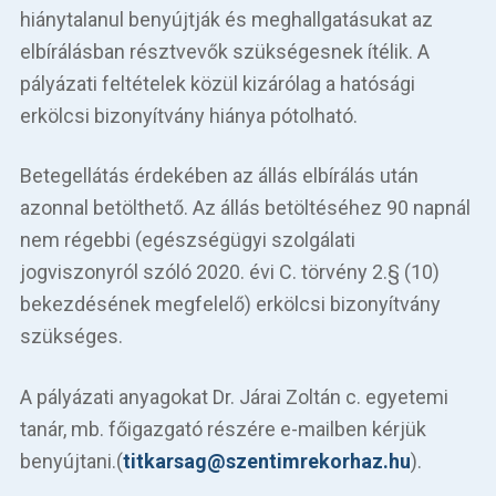
hiánytalanul benyújtják és meghallgatásukat az
elbírálásban résztvevők szükségesnek ítélik. A
pályázati feltételek közül kizárólag a hatósági
erkölcsi bizonyítvány hiánya pótolható.
Betegellátás érdekében az állás elbírálás után
azonnal betölthető. Az állás betöltéséhez 90 napnál
nem régebbi (egészségügyi szolgálati
jogviszonyról szóló 2020. évi C. törvény 2.§ (10)
bekezdésének megfelelő) erkölcsi bizonyítvány
szükséges.
A pályázati anyagokat Dr. Járai Zoltán c. egyetemi
tanár, mb. főigazgató részére e-mailben kérjük
benyújtani.(
titkarsag@szentimrekorhaz.hu
).