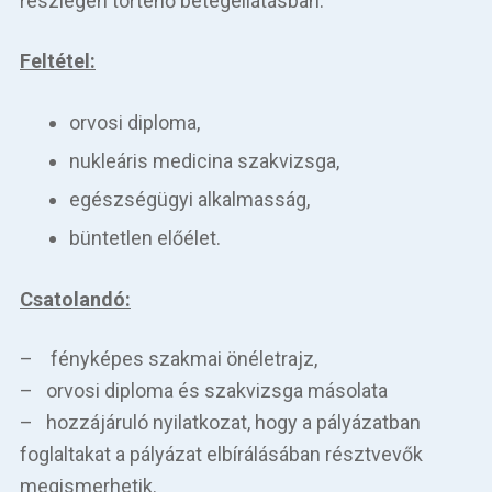
részlegén történő betegellátásban.
Feltétel:
orvosi diploma,
nukleáris medicina szakvizsga,
egészségügyi alkalmasság,
büntetlen előélet.
Csatolandó:
– fényképes szakmai önéletrajz,
– orvosi diploma és szakvizsga másolata
– hozzájáruló nyilatkozat, hogy a pályázatban
foglaltakat a pályázat elbírálásában résztvevők
megismerhetik.