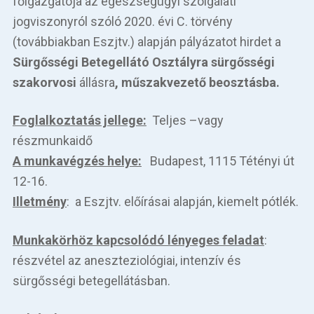
főigazgatója az egészségügyi szolgálati
jogviszonyról szóló 2020. évi C. törvény
(továbbiakban Eszjtv.) alapján pályázatot hirdet a
Sürgősségi Betegellátó Osztályra
sürgősségi
szakorvosi
állásra
, műszakvezető beosztásba.
Foglalkoztatás jellege:
Teljes –vagy
részmunkaidő
A munkavégzés helye:
Budapest, 1115 Tétényi út
12-16.
Illetmény
: a Eszjtv. előírásai alapján, kiemelt pótlék.
Munkakörhöz kapcsolódó lényeges feladat
:
részvétel az aneszteziológiai, intenzív és
sürgősségi betegellátásban.