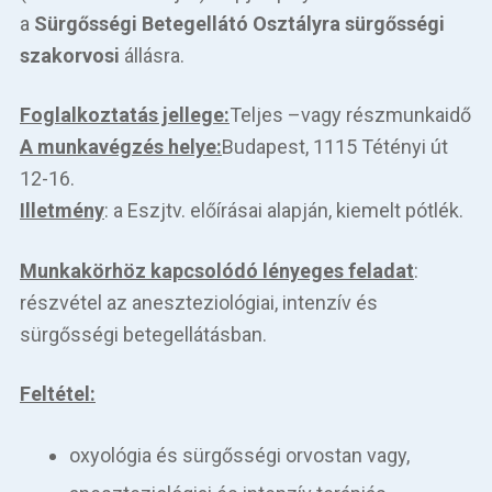
a
Sürgősségi Betegellátó Osztályra
sürgősségi
szakorvosi
állásra.
Foglalkoztatás jellege:
Teljes –vagy részmunkaidő
A munkavégzés helye:
Budapest, 1115 Tétényi út
12-16.
Illetmény
: a Eszjtv. előírásai alapján, kiemelt pótlék.
Munkakörhöz kapcsolódó lényeges feladat
:
részvétel az aneszteziológiai, intenzív és
sürgősségi betegellátásban.
Feltétel:
oxyológia és sürgősségi orvostan vagy,