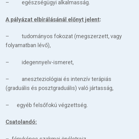
– egészségügyi alkalmasság.
A pályázat elbírálásánál előnyt jelent
:
– tudományos fokozat (megszerzett, vagy
folyamatban lévő),
– idegennyelv-ismeret,
– aneszteziológiai és intenzív terápiás
(graduális és posztgraduális) való jártasság,
– egyéb felsőfokú végzettség.
Csatolandó:
– fényképes szakmai önéletrajz,