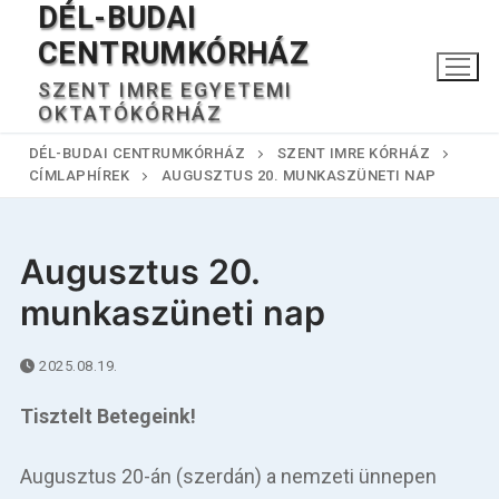
DÉL-BUDAI
Ugrás
a
CENTRUMKÓRHÁZ
tartalomra
SZENT IMRE EGYETEMI
OKTATÓKÓRHÁZ
DÉL-BUDAI CENTRUMKÓRHÁZ
SZENT IMRE KÓRHÁZ
CÍMLAPHÍREK
AUGUSZTUS 20. MUNKASZÜNETI NAP
Augusztus 20.
munkaszüneti nap
Keresése:
2025.08.19.
Főoldal
Tisztelt Betegeink!
Kórházunkról
Augusztus 20-án (szerdán) a nemzeti ünnepen