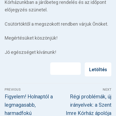
Kórházunkban a járóbeteg rendelés és az időpont
Betegellátás
előjegyzés szünetel.
Elérhetőségeink
Csütörtöktől a megszokott rendben várjuk Önöket.
Praktikus információk
Megértésüket köszönjük!
Közérdekű adatok
Jó egészséget kívánunk!
Hírek
Nyomtatás
Letöltés
Bejegyzés
PREVIOUS
NEXT
navigáció
Previous
Next
Figyelem! Holnaptól a
Régi problémák, új
post:
post:
legmagasabb,
irányelvek: a Szent
harmadfokú
Imre Kórház ápolója