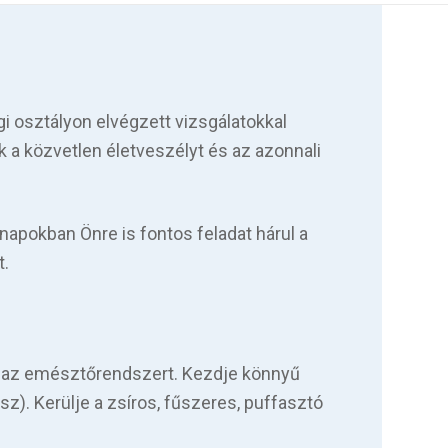
gi osztályon elvégzett vizsgálatokkal
tuk a közvetlen életveszélyt és az azonnali
napokban Önre is fontos feladat hárul a
t.
i az emésztőrendszert. Kezdje könnyű
eksz). Kerülje a zsíros, fűszeres, puffasztó