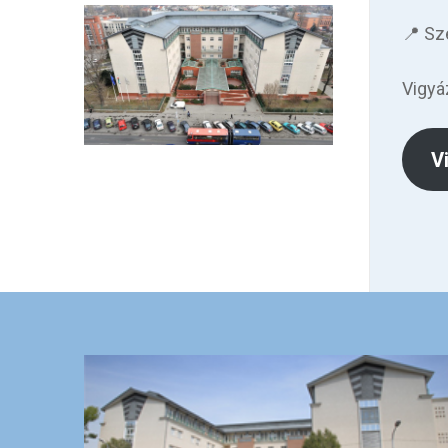
📍 Sz
Vigyá
V