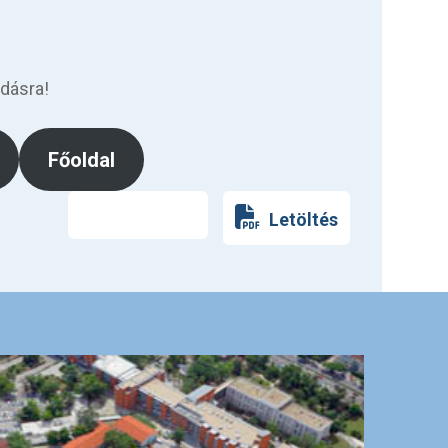
ódásra!
Főoldal
Nyomtatás
Letöltés