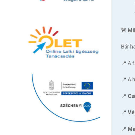
🚨 Mi
Bár h
📍 A 
📍 A 
📍
Cs
📍
Vé
📍
Ma