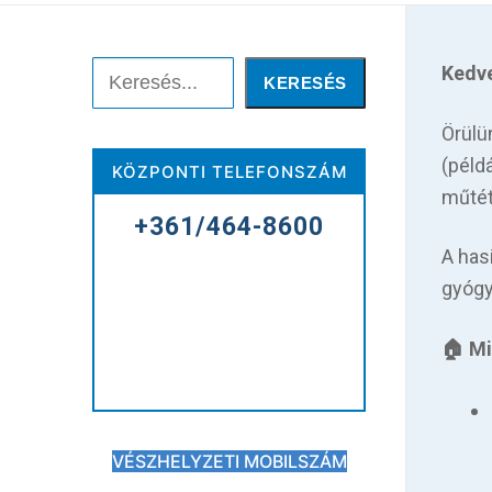
Keresése:
Keresés
Kedv
KERESÉS
Örülü
Főoldal
(példá
KÖZPONTI TELEFONSZÁM
műtét
Kórházunkról
+361/464-8600
Betegellátás
A has
gyógy
Elérhetőségeink
🏠 Mi
Praktikus információk
Közérdekű adatok
VÉSZHELYZETI MOBILSZÁM
Hírek