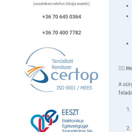
(vezetékes telefon hibája esetén)
+36 70 645 0364
+36 70 400 7782
👨‍
⚕️
A sür
felada