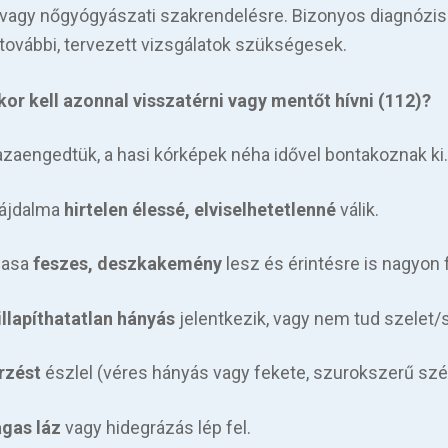
vagy nőgyógyászati szakrendelésre. Bizonyos diagnózis
további, tervezett vizsgálatok szükségesek.
kor kell azonnal visszatérni vagy mentőt hívni (112)?
azaengedtük, a hasi kórképek néha idővel bontakoznak ki.
fájdalma
hirtelen élessé, elviselhetetlenné
válik.
hasa
feszes, deszkakemény
lesz és érintésre is nagyon f
illapíthatatlan hányás
jelentkezik, vagy nem tud szelet/s
rzést
észlel (véres hányás vagy fekete, szurokszerű szék
gas láz
vagy hidegrázás lép fel.