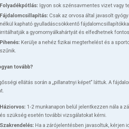
Folyadékpótlás:
Igyon sok szénsavmentes vizet vagy teát
Fájdalomcsillapítás:
Csak az orvosa által javasolt gyóg
nélkül kapható gyulladáscsökkentő fájdalomcsillapítókkal 
irritálhatják a gyomornyálkahártyát és elfedhetnek fonto
Pihenés:
Kerülje a nehéz fizikai megterhelést és a spor
szűnik.
 Hogyan tovább?
gősségi ellátás során a „pillanatnyi képet” láttuk. A fáj
t.
Háziorvos:
1-2 munkanapon belül jelentkezzen nála a záró
és szükség esetén további vizsgálatokat kérni.
Szakrendelés:
Ha a zárójelentésben javasoltuk, kérjen i