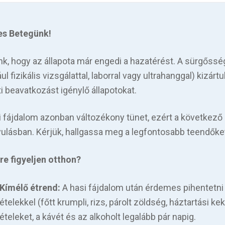
es Betegünk!
nk, hogy az állapota már engedi a hazatérést. A sürgőssé
ul fizikális vizsgálattal, laborral vagy ultrahanggal) kizár
i beavatkozást igénylő állapotokat.
i fájdalom azonban változékony tünet, ezért a következő 
ulásban. Kérjük, hallgassa meg a legfontosabb teendőke
re figyeljen otthon?
Kímélő étrend:
A hasi fájdalom után érdemes pihentetn
ételekkel (főtt krumpli, rizs, párolt zöldség, háztartási k
ételeket, a kávét és az alkoholt legalább pár napig.