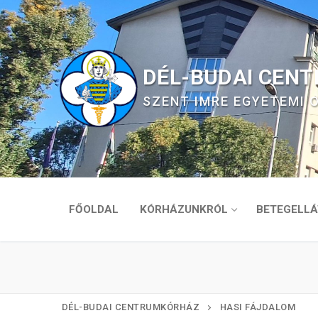
Ugrás
a
tartalomra
DÉL-BUDAI CEN
SZENT IMRE EGYETEMI
FŐOLDAL
KÓRHÁZUNKRÓL
BETEGELLÁ
DÉL-BUDAI CENTRUMKÓRHÁZ
HASI FÁJDALOM