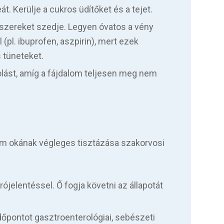
. Kerülje a cukros üdítőket és a tejet.
yszereket szedje. Legyen óvatos a vény
(pl. ibuprofen, aszpirin), mert ezek
s tüneteket.
tolást, amíg a fájdalom teljesen meg nem
dalom okának végleges tisztázása szakorvosi
jelentéssel. Ő fogja követni az állapotát
dőpontot gasztroenterológiai, sebészeti