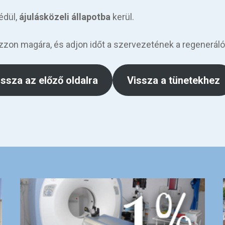
édül,
ájulásközeli állapotba
kerül.
zzon magára, és adjon időt a szervezetének a regenerál
issza az előző oldalra
Vissza a tünetekhez