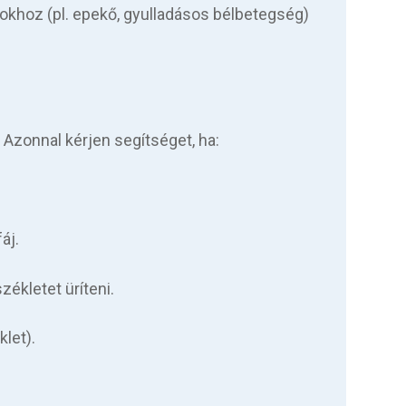
okhoz (pl. epekő, gyulladásos bélbetegség)
 Azonnal kérjen segítséget, ha:
áj.
zékletet üríteni.
let).