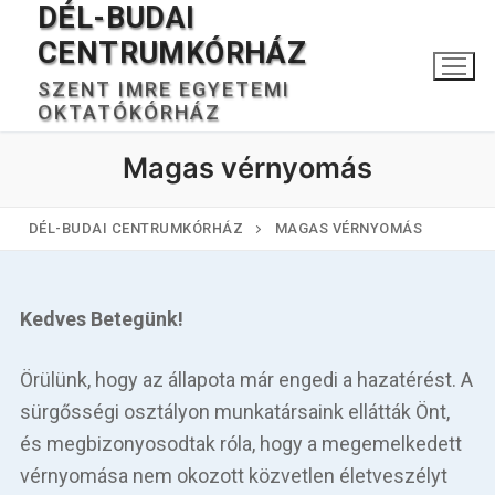
DÉL-BUDAI
Ugrás
a
CENTRUMKÓRHÁZ
tartalomra
SZENT IMRE EGYETEMI
OKTATÓKÓRHÁZ
Magas vérnyomás
DÉL-BUDAI CENTRUMKÓRHÁZ
MAGAS VÉRNYOMÁS
Keresése:
Kedves Betegünk!
Örülünk, hogy az állapota már engedi a hazatérést. A
Főoldal
sürgősségi osztályon munkatársaink ellátták Önt,
és megbizonyosodtak róla, hogy a megemelkedett
Kórházunkról
vérnyomása nem okozott közvetlen életveszélyt