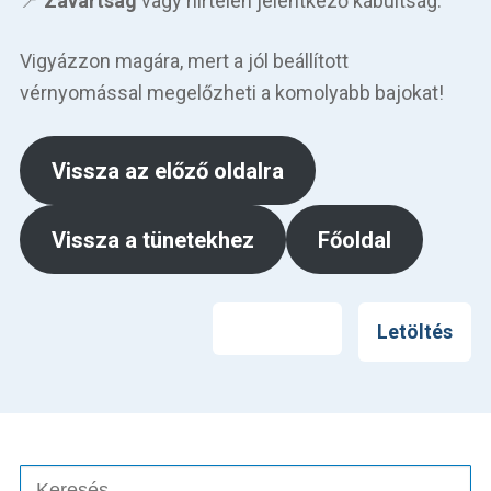
📍
Zavartság
vagy hirtelen jelentkező kábultság.
Vigyázzon magára, mert a jól beállított
vérnyomással megelőzheti a komolyabb bajokat!
Vissza az előző oldalra
Vissza a tünetekhez
Főoldal
Nyomtatás
Letöltés
Keresés