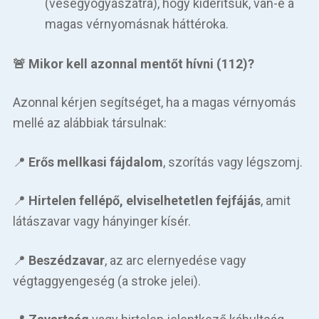
(vesegyógyászatra), hogy kiderítsük, van-e a
magas vérnyomásnak háttéroka.
🚨 Mikor kell azonnal mentőt hívni (112)?
Azonnal kérjen segítséget, ha a magas vérnyomás
mellé az alábbiak társulnak:
📍
Erős mellkasi fájdalom
, szorítás vagy légszomj.
📍
Hirtelen fellépő, elviselhetetlen fejfájás
, amit
látászavar vagy hányinger kísér.
📍
Beszédzavar
, az arc elernyedése vagy
végtaggyengeség (a stroke jelei).