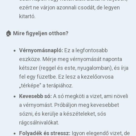
ezért ne várjon azonnali csodát, de legyen
kitartó.
🏠 Mire figyeljen otthon?
Vérnyomásnapló:
Ez a legfontosabb
eszköze. Mérje meg vérnyomását naponta
kétszer (reggel és este, nyugalomban), és írja
fel egy füzetbe. Ez lesz a kezelőorvosa
„térképe” a terápiához.
Kevesebb só:
A só megköti a vizet, ami növeli
a vérnyomást. Próbáljon meg kevesebbet
sózni, és kerülje a készételeket, sós
rágcsálnivalókat.
Folyadék és stressz:
Igyon elegendő vizet, de