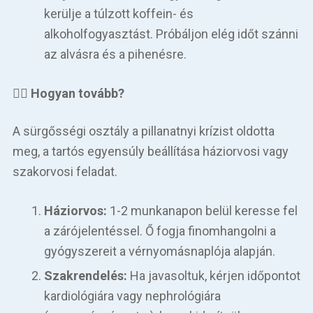
kerülje a túlzott koffein- és
alkoholfogyasztást. Próbáljon elég időt szánni
az alvásra és a pihenésre.
👨‍
⚕️ Hogyan tovább?
A sürgősségi osztály a pillanatnyi krízist oldotta
meg, a tartós egyensúly beállítása háziorvosi vagy
szakorvosi feladat.
Háziorvos:
1-2 munkanapon belül keresse fel
a zárójelentéssel. Ő fogja finomhangolni a
gyógyszereit a vérnyomásnaplója alapján.
Szakrendelés:
Ha javasoltuk, kérjen időpontot
kardiológiára vagy nephrológiára