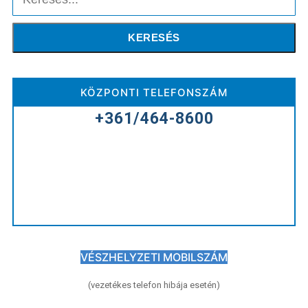
KERESÉS
KÖZPONTI TELEFONSZÁM
+361/464-8600
VÉSZHELYZETI MOBILSZÁM
(vezetékes telefon hibája esetén)