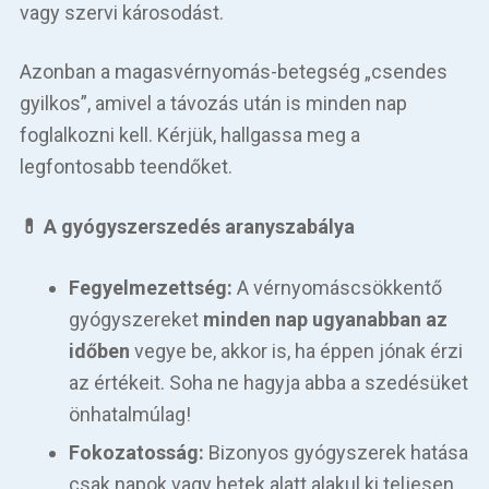
Betegellátás
vagy szervi károsodást.
Elérhetőségeink
Azonban a magasvérnyomás-betegség „csendes
gyilkos”, amivel a távozás után is minden nap
Praktikus információk
foglalkozni kell. Kérjük, hallgassa meg a
legfontosabb teendőket.
Közérdekű adatok
💊 A gyógyszerszedés aranyszabálya
Hírek
Fegyelmezettség:
A vérnyomáscsökkentő
gyógyszereket
minden nap ugyanabban az
időben
vegye be, akkor is, ha éppen jónak érzi
az értékeit. Soha ne hagyja abba a szedésüket
önhatalmúlag!
Fokozatosság:
Bizonyos gyógyszerek hatása
csak napok vagy hetek alatt alakul ki teljesen,