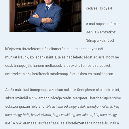
Betegellátás
Kedves Hölgyek!
Elérhetőségeink
A mai napon, március
Praktikus információk
8-án, a Nemzetközi
Nőnap alkalmából
Közérdekű adatok
kifejezem tiszteletemet és elismerésemet minden egyes női
munkatársunk, kollégánk iránt. E jeles nap lehetőséget ad arra, hogy ne
Hírek
csak ünnepeljük, hanem méltassuk is azokat a fontos szerepeket,
amelyeket a nők betöltenek mindennapi életünkben és munkánkban.
A nők márciusi ünnepnapja azonban sok-sok ünneplésre okot adó tettet,
sikert számlál a nők emancipációja terén. Margaret Thatcher kijelentése
sokszor igazán helytálló:
„Ha azt akarod, hogy valaki mondjon valamit, kérj
meg rá egy férfit, ha azt akarod, hogy valaki tegyen valamit, kérj meg rá egy
nőt.”
A nők kitartása, erőfeszítései és elkötelezettsége hozzájárulnak a