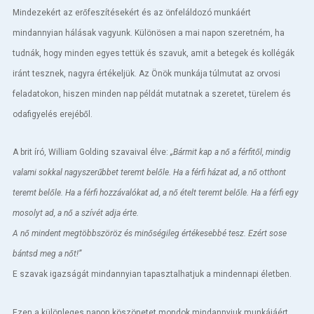
Mindezekért az erőfeszítésekért és az önfeláldozó munkáért
mindannyian hálásak vagyunk. Különösen a mai napon szeretném, ha
tudnák, hogy minden egyes tettük és szavuk, amit a betegek és kollégák
iránt tesznek, nagyra értékeljük. Az Önök munkája túlmutat az orvosi
feladatokon, hiszen minden nap példát mutatnak a szeretet, türelem és
odafigyelés erejéből.
A brit író, William Golding szavaival élve:
„Bármit kap a nő a férfitől, mindig
valami sokkal nagyszerűbbet teremt belőle. Ha a férfi házat ad, a nő otthont
teremt belőle. Ha a férfi hozzávalókat ad, a nő ételt teremt belőle. Ha a férfi egy
mosolyt ad, a nő a szívét adja érte.
A nő mindent megtöbbszöröz és minőségileg értékesebbé tesz. Ezért sose
bántsd meg a nőt!”
E szavak igazságát mindannyian tapasztalhatjuk a mindennapi életben.
Ezen a különleges napon köszönetet mondok mindannyiuk munkájáért,