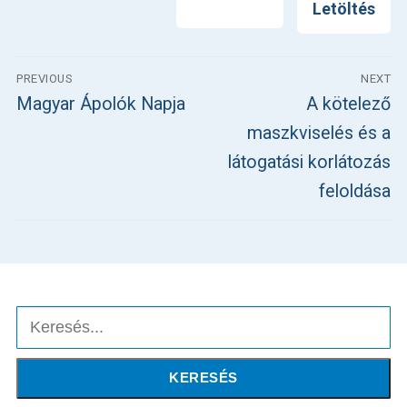
Nyomtatás
Letöltés
Bejegyzés
PREVIOUS
NEXT
navigáció
Previous
Next
Magyar Ápolók Napja
A kötelező
post:
post:
maszkviselés és a
látogatási korlátozás
feloldása
Keresés
KERESÉS