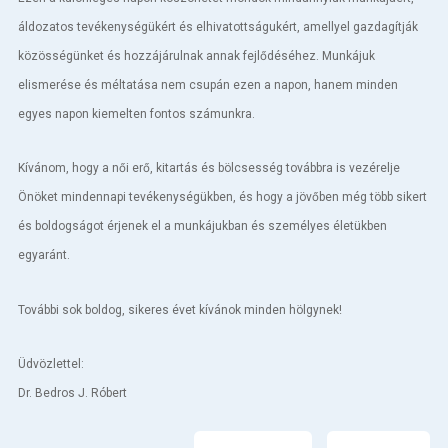
áldozatos tevékenységükért és elhivatottságukért, amellyel gazdagítják
közösségünket és hozzájárulnak annak fejlődéséhez. Munkájuk
elismerése és méltatása nem csupán ezen a napon, hanem minden
egyes napon kiemelten fontos számunkra.
Kívánom, hogy a női erő, kitartás és bölcsesség továbbra is vezérelje
Önöket mindennapi tevékenységükben, és hogy a jövőben még több sikert
és boldogságot érjenek el a munkájukban és személyes életükben
egyaránt.
További sok boldog, sikeres évet kívánok minden hölgynek!
Üdvözlettel:
Dr. Bedros J. Róbert