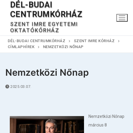
DÉL-BUDAI
Ugrás
a
CENTRUMKÓRHÁZ
tartalomra
SZENT IMRE EGYETEMI
OKTATÓKÓRHÁZ
DÉL-BUDAI CENTRUMKÓRHÁZ
SZENT IMRE KÓRHÁZ
CÍMLAPHÍREK
NEMZETKÖZI NŐNAP
Nemzetközi Nőnap
Keresése:
2025.03.07.
Főoldal
Nemzetközi Nőnap
Kórházunkról
március 8