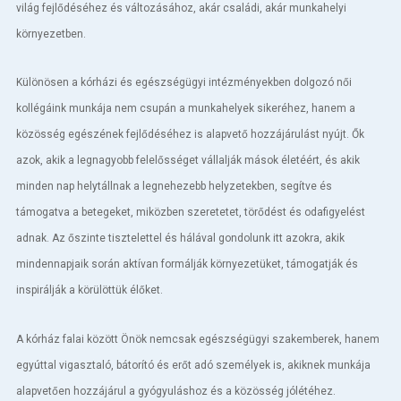
világ fejlődéséhez és változásához, akár családi, akár munkahelyi
környezetben.
Különösen a kórházi és egészségügyi intézményekben dolgozó női
kollégáink munkája nem csupán a munkahelyek sikeréhez, hanem a
közösség egészének fejlődéséhez is alapvető hozzájárulást nyújt. Ők
azok, akik a legnagyobb felelősséget vállalják mások életéért, és akik
minden nap helytállnak a legnehezebb helyzetekben, segítve és
támogatva a betegeket, miközben szeretetet, törődést és odafigyelést
adnak. Az őszinte tisztelettel és hálával gondolunk itt azokra, akik
mindennapjaik során aktívan formálják környezetüket, támogatják és
inspirálják a körülöttük élőket.
A kórház falai között Önök nemcsak egészségügyi szakemberek, hanem
egyúttal vigasztaló, bátorító és erőt adó személyek is, akiknek munkája
alapvetően hozzájárul a gyógyuláshoz és a közösség jólétéhez.