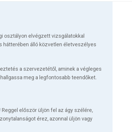
gi osztályon elvégzett vizsgálatokkal
ulás hátterében álló közvetlen életveszélyes
eztetés a szervezetétől, aminek a végleges
, hallgassa meg a legfontosabb teendőket.
 Reggel először üljön fel az ágy szélére,
bizonytalanságot érez, azonnal üljön vagy