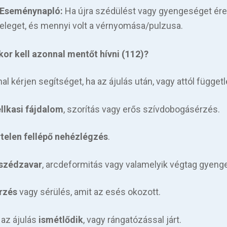
Eseménynapló:
Ha újra szédülést vagy gyengeséget érez,
eleget, és mennyi volt a vérnyomása/pulzusa.
kor kell azonnal mentőt hívni (112)?
al kérjen segítséget, ha az ájulás után, vagy attól függetl
llkasi fájdalom
, szorítás vagy erős szívdobogásérzés.
rtelen fellépő nehézlégzés
.
szédzavar
, arcdeformitás vagy valamelyik végtag gyeng
rzés
vagy sérülés, amit az esés okozott.
 az ájulás
ismétlődik
, vagy rángatózással járt.