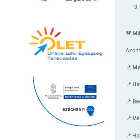
🚨 Mi
Azonn
📍
Me
📍
Hi
📍
Be
📍
Vé
📍 Ha