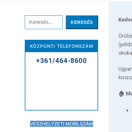
Keresése:
Keresés
Kedv
KERESÉS
Örülü
Főoldal
(példá
KÖZPONTI TELEFONSZÁM
okoka
Kórházunkról
+361/464-8600
Betegellátás
Ugya
kiviz
Elérhetőségeink
🏠 Mi
Praktikus információk
Közérdekű adatok
VÉSZHELYZETI MOBILSZÁM
Hírek