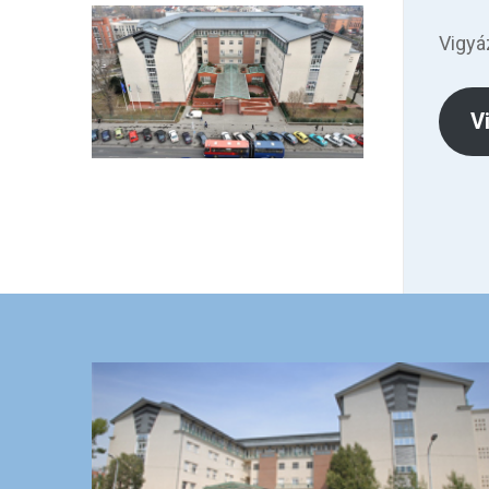
Vigyá
V