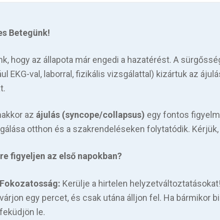
es Betegünk!
nk, hogy az állapota már engedi a hazatérést. A sürgőssé
ul EKG-val, laborral, fizikális vizsgálattal) kizártuk az áj
t.
nakkor az
ájulás (syncope/collapsus)
egy fontos figyelm
sgálása otthon és a szakrendeléseken folytatódik. Kérjük
re figyeljen az első napokban?
Fokozatosság:
Kerülje a hirtelen helyzetváltoztatásokat!
várjon egy percet, és csak utána álljon fel. Ha bármikor 
feküdjön le.