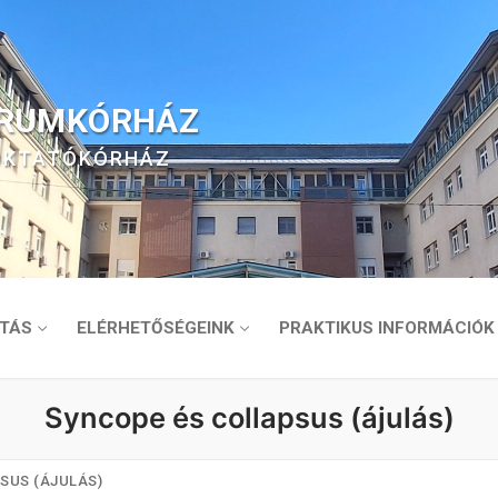
TRUMKÓRHÁZ
 OKTATÓKÓRHÁZ
TÁS
ELÉRHETŐSÉGEINK
PRAKTIKUS INFORMÁCIÓK
Syncope és collapsus (ájulás)
SUS (ÁJULÁS)