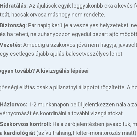
Hidratálás:
Az ájulások egyik leggyakoribb oka a kevés fo
teát, hacsak orvosa máshogy nem rendelte.
Biztonság:
Pár napig kerülje a veszélyes helyzeteket: ne
és ha teheti, ne zuhanyozzon egyedül bezárt ajtó mögött
Vezetés:
Ameddig a szakorvos jóvá nem hagyja, javasolt
egy esetleges újabb ájulás balesetveszélyes lehet.
 Hogyan tovább? A kivizsgálás lépései
gősségi ellátás csak a pillanatnyi állapotot rögzítette. A
Háziorvos:
1-2 munkanapon belül jelentkezzen nála a záró
vérnyomását és koordinálni a további vizsgálatokat.
Szakorvosi kontroll:
Ha a zárójelentésben javasoltuk, 
a
kardiológiát
(szívultrahang, Holter-monitorozás miatt)