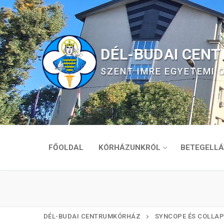
Ugrás
a
tartalomra
DÉL-BUDAI CEN
SZENT IMRE EGYETEMI
FŐOLDAL
KÓRHÁZUNKRÓL
BETEGELLÁ
DÉL-BUDAI CENTRUMKÓRHÁZ
SYNCOPE ÉS COLLAP