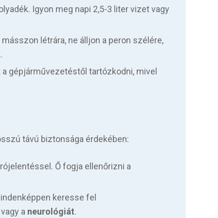
lyadék. Igyon meg napi 2,5-3 liter vizet vagy
 másszon létrára, ne álljon a peron szélére,
.
 a gépjárművezetéstől tartózkodni, mivel
 hosszú távú biztonsága érdekében:
jelentéssel. Ő fogja ellenőrizni a
mindenképpen keresse fel
 vagy a
neurológiát
.