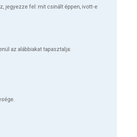
 jegyezze fel: mit csinált éppen, ivott-e
enül az alábbiakat tapasztalja:
esége.