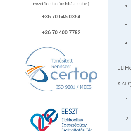
(vezetékes telefon hibája esetén)
+36 70 645 0364
+36 70 400 7782
👨‍
⚕️
A sür