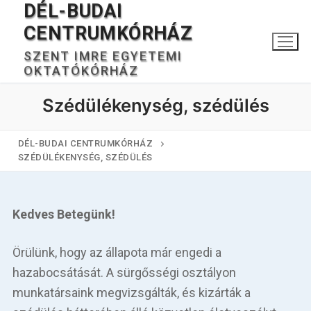
DÉL-BUDAI
Ugrás
a
CENTRUMKÓRHÁZ
tartalomra
SZENT IMRE EGYETEMI
OKTATÓKÓRHÁZ
Szédülékenység, szédülés
DÉL-BUDAI CENTRUMKÓRHÁZ
SZÉDÜLÉKENYSÉG, SZÉDÜLÉS
Keresése:
Kedves Betegünk!
Főoldal
Örülünk, hogy az állapota már engedi a
hazabocsátását. A sürgősségi osztályon
Kórházunkról
munkatársaink megvizsgálták, és kizárták a