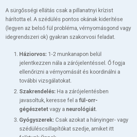
A sürgősségi ellátás csak a pillanatnyi krízist
hárította el. A szédülés pontos okának kiderítése
(legyen az belső fül probléma, vérnyomásgond vagy
idegrendszeri ok) gyakran szakorvosi feladat.
Háziorvos:
1-2 munkanapon belül
jelentkezzen nála a zárójelentéssel. Ő fogja
ellenőrizni a vérnyomását és koordinálni a
további vizsgálatokat.
Szakrendelés:
Ha a zárójelentésben
javasoltuk, keresse fel a
fül-orr-
gégészetet
vagy a
neurológiát
.
Gyógyszerek:
Csak azokat a hányinger- vagy
szédüléscsillapítókat szedje, amiket itt