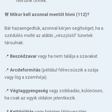
felírtunk Önnek.
🚨 Mikor kell azonnal mentőt hívni (112)?
Bár hazaengedtük, azonnal kérjen segítséget, ha a
szédülés mellé az alábbi „vészjósló” tünetek
társulnak:
📍
Beszédzavar
vagy ha nem találja a szavakat.
📍
Arcdeformitás
(például félrecsúszik a szája
vagy lóg a szemhéja).
📍
Végtaggyengeség
vagy zsibbadás, különösen,
ha csak az egyik oldalon jelentkezik.
📍
Kettőslátás
vagy hirtelen látásvesztés.