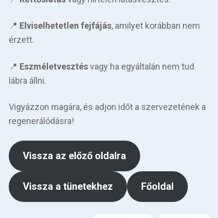
📍
Elviselhetetlen fejfájás
, amilyet korábban nem
érzett.
📍
Eszméletvesztés
vagy ha egyáltalán nem tud
lábra állni.
Vigyázzon magára, és adjon időt a szervezetének a
regenerálódásra!
Vissza az előző oldalra
Vissza a tünetekhez
Főoldal