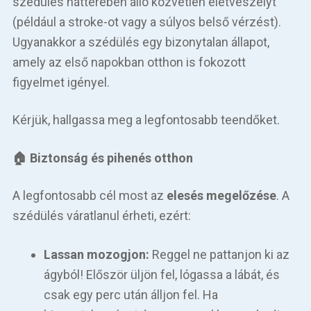
szédülés hátterében álló közvetlen életveszélyt
Betegellátás
(például a stroke-ot vagy a súlyos belső vérzést).
Elérhetőségeink
Ugyanakkor a szédülés egy bizonytalan állapot,
amely az első napokban otthon is fokozott
Praktikus információk
figyelmet igényel.
Közérdekű adatok
Kérjük, hallgassa meg a legfontosabb teendőket.
Hírek
🏠 Biztonság és pihenés otthon
A legfontosabb cél most az
elesés megelőzése
. A
szédülés váratlanul érheti, ezért:
Lassan mozogjon:
Reggel ne pattanjon ki az
ágyból! Először üljön fel, lógassa a lábát, és
csak egy perc után álljon fel. Ha