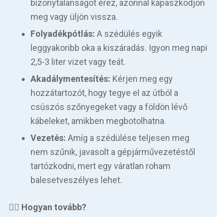
bizonytalanságot érez, azonnal kapaszkodjon
meg vagy üljön vissza.
Folyadékpótlás:
A szédülés egyik
leggyakoribb oka a kiszáradás. Igyon meg napi
2,5-3 liter vizet vagy teát.
Akadálymentesítés:
Kérjen meg egy
hozzátartozót, hogy tegye el az útból a
csúszós szőnyegeket vagy a földön lévő
kábeleket, amikben megbotolhatna.
Vezetés:
Amíg a szédülése teljesen meg
nem szűnik, javasolt a gépjárművezetéstől
tartózkodni, mert egy váratlan roham
balesetveszélyes lehet.
👨‍
⚕️ Hogyan tovább?