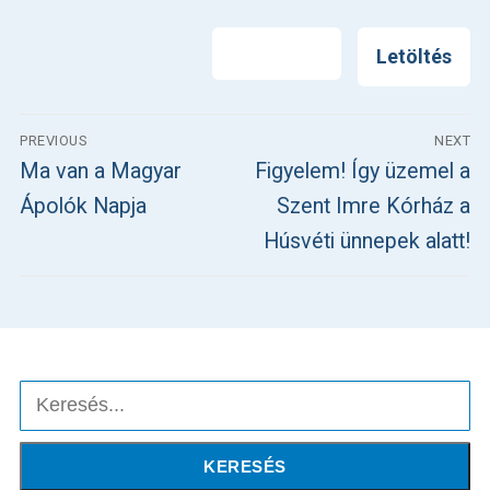
Nyomtatás
Letöltés
Bejegyzés
PREVIOUS
NEXT
navigáció
Previous
Next
Ma van a Magyar
Figyelem! Így üzemel a
post:
post:
Ápolók Napja
Szent Imre Kórház a
Húsvéti ünnepek alatt!
Keresés
KERESÉS