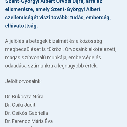
Szent-Györgyi Albert Orvosi Díjra, arra az
Betegellátás
elismerésre, amely Szent-Györgyi Albert
Elérhetőségeink
szellemiségét viszi tovább: tudás, emberség,
elhivatottság.
Praktikus információk
A jelölés a betegek bizalmát és a közösség
Közérdekű adatok
megbecsülését is tükrözi. Orvosaink elkötelezett,
magas színvonalú munkája, embersége és
Hírek
odaadása számunkra a legnagyobb érték.
Jelölt orvosaink:
Dr. Bukosza Nóra
Dr. Csíki Judit
Dr. Csikós Gabriella
Dr. Ferencz Mária Éva