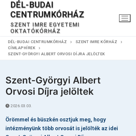
DÉL-BUDAI
Ugrás
a
CENTRUMKÓRHÁZ
tartalomra
SZENT IMRE EGYETEMI
OKTATÓKÓRHÁZ
DÉL-BUDAI CENTRUMKÓRHÁZ
SZENT IMRE KÓRHÁZ
CÍMLAPHÍREK
SZENT-GYÖRGYI ALBERT ORVOSI DÍJRA JELÖLTEK
Szent-Györgyi Albert
Keresése:
Orvosi Díjra jelöltek
2026.03.03.
Főoldal
Örömmel és büszkén osztjuk meg, hogy
Kórházunkról
intézményünk több orvosát is jelölték az idei