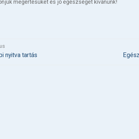
njük megértésüket és jó egészséget kívánunk!
jegyzés
OUS
ous
Next
i nyitva tartás
Egész
vigáció
post: