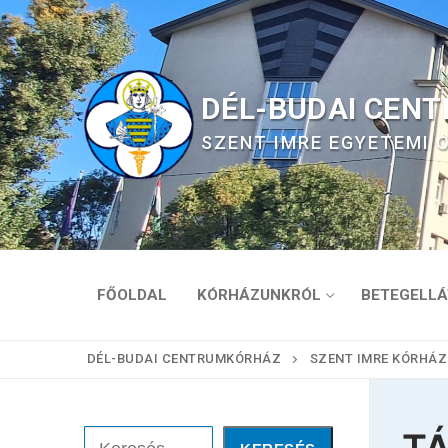
Ugrás
a
tartalomra
DÉL-BUDAI CEN
SZENT IMRE EGYETEMI
FŐOLDAL
KÓRHÁZUNKRÓL
BETEGELLÁ
DÉL-BUDAI CENTRUMKÓRHÁZ
SZENT IMRE KÓRHÁZ
Keresés