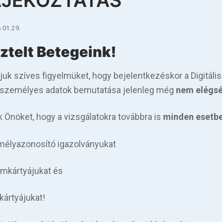
ÁJÉKOZTATÁS
.01.29.
ztelt Betegeink!
vjuk szíves figyelmüket, hogy bejelentkezéskor a Digitál
t személyes adatok bemutatása jelenleg még
nem elégsé
k Önöket, hogy a vizsgálatokra továbbra is
minden esetb
mélyazonosító igazolványukat
címkártyájukat és
 kártyájukat!