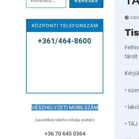
T
KERESÉS
Keresése:
2026
KÖZPONTI TELEFONSZÁM
Tis
+361/464-8600
Főoldal
Felhí
Kórházunkról
tárol
Betegellátás
Kérjü
Elérhetőségeink
• sze
Praktikus információk
• lak
VÉSZHELYZETI MOBILSZÁM
Közérdekű adatok
(vezetékes telefon hibája esetén)
• TAJ
Hírek
+36 70 645 0364