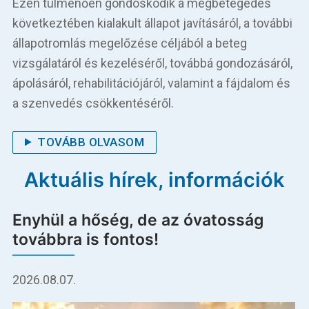
Ezen túlmenően gondoskodik a megbetegedés
Betegellátás
következtében kialakult állapot javításáról, a további
Elérhetőségeink
állapotromlás megelőzése céljából a beteg
vizsgálatáról és kezeléséről, továbbá gondozásáról,
Praktikus információk
ápolásáról, rehabilitációjáról, valamint a fájdalom és
a szenvedés csökkentéséről.
Közérdekű adatok
TOVÁBB OLVASOM
Hírek
Aktuális hírek, információk
Enyhül a hőség, de az óvatosság
továbbra is fontos!
2026.08.07.