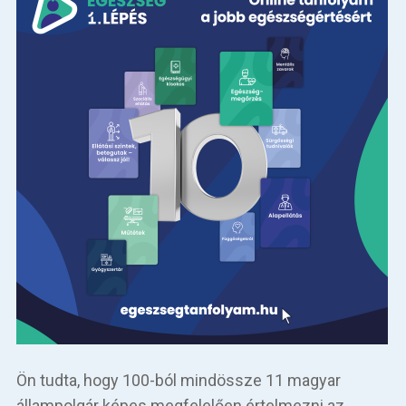
Ön tudta, hogy 100-ból mindössze 11 magyar
állampolgár képes megfelelően értelmezni az