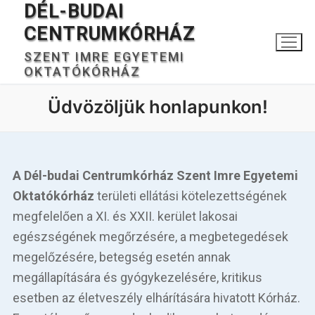
DÉL-BUDAI
Ugrás
a
CENTRUMKÓRHÁZ
tartalomra
SZENT IMRE EGYETEMI
OKTATÓKÓRHÁZ
Üdvözöljük honlapunkon!
A Dél-budai Centrumkórház Szent Imre Egyetemi
Keresése:
Oktatókórház
területi ellátási kötelezettségének
megfelelően a XI. és XXII. kerület lakosai
egészségének megőrzésére, a megbetegedések
Főoldal
megelőzésére, betegség esetén annak
megállapítására és gyógykezelésére, kritikus
Kórházunkról
esetben az életveszély elhárítására hivatott Kórház.