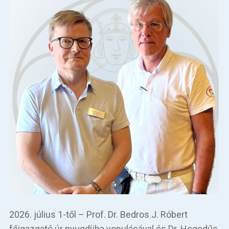
2026. július 1-től – Prof. Dr. Bedros J. Róbert
főigazgató úr nyugdíjba vonulásával és Dr. Hegedűs