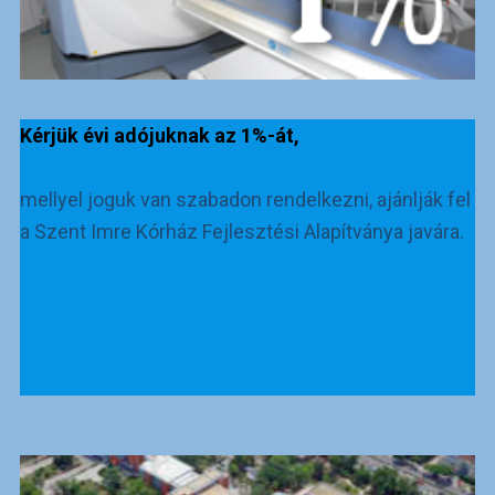
Kérjük évi adójuknak az 1%-át,
mellyel joguk van szabadon rendelkezni, ajánlják fel
a Szent Imre Kórház Fejlesztési Alapítványa javára.