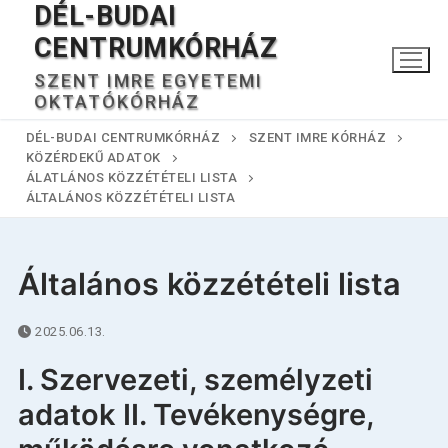
DÉL-BUDAI
Ugrás
a
CENTRUMKÓRHÁZ
tartalomra
SZENT IMRE EGYETEMI
OKTATÓKÓRHÁZ
DÉL-BUDAI CENTRUMKÓRHÁZ
SZENT IMRE KÓRHÁZ
KÖZÉRDEKŰ ADATOK
ÁLATLÁNOS KÖZZÉTÉTELI LISTA
ÁLTALÁNOS KÖZZÉTÉTELI LISTA
Általános közzétételi lista
Keresése:
2025.06.13.
Főoldal
I. Szervezeti, személyzeti
adatok II. Tevékenységre,
Kórházunkról