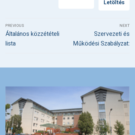
Nyomtatás
Letöltés
Bejegyzés
PREVIOUS
NEXT
navigáció
Previous
Next
Általános közzétételi
Szervezeti és
post:
post:
lista
Működési Szabályzat: