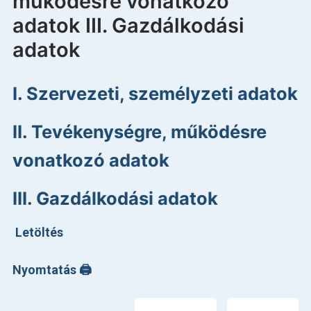
működésre vonatkozó
Betegellátás
adatok III. Gazdálkodási
Elérhetőségeink
adatok
Praktikus információk
I. Szervezeti, személyzeti adatok
Közérdekű adatok
II. Tevékenységre, működésre
Hírek
vonatkozó adatok
III. Gazdálkodási adatok
Letöltés
Nyomtatás 🖨