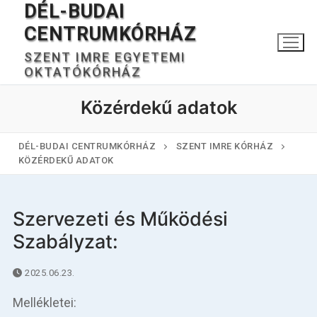
DÉL-BUDAI
Ugrás
a
CENTRUMKÓRHÁZ
tartalomra
SZENT IMRE EGYETEMI
OKTATÓKÓRHÁZ
Közérdekű adatok
DÉL-BUDAI CENTRUMKÓRHÁZ
SZENT IMRE KÓRHÁZ
KÖZÉRDEKŰ ADATOK
Keresése:
Szervezeti és Működési
Szabályzat:
Főoldal
2025.06.23.
Kórházunkról
Mellékletei: