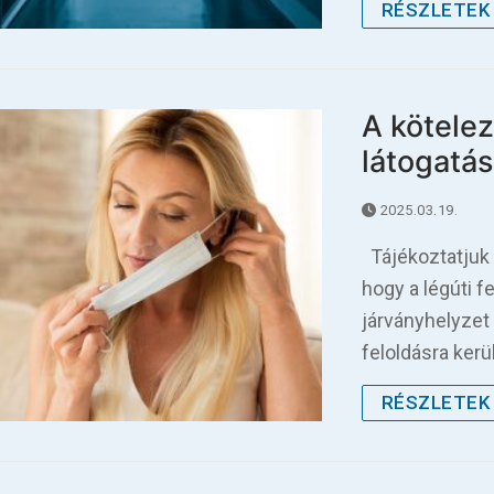
RÉSZLETEK 
A kötelez
látogatás
2025.03.19.
Tájékoztatjuk a
hogy a légúti 
járványhelyzet
feloldásra ker
RÉSZLETEK 