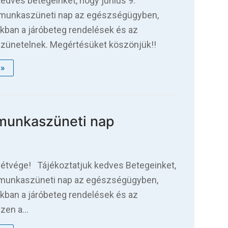
kedves betegeinket, hogy június 9.
munkaszüneti nap az egészségügyben,
kban a járóbeteg rendelések és az
zünetelnek. Megértésüket köszönjük!!
»
 munkaszüneti nap
étvége! Tájékoztatjuk kedves Betegeinket,
 munkaszüneti nap az egészségügyben,
kban a járóbeteg rendelések és az
ezen a…