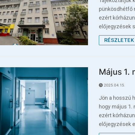
Tájékoztatjuk 
pünkösdhétfő 
ezért kórházun
előjegyzések s
RÉSZLETEK 
Május 1.
2025.04.15.
Jön a hosszú h
hogy május 1.
ezért kórházun
előjegyzések 