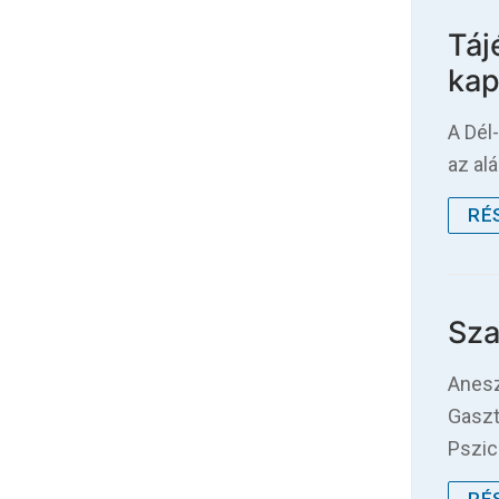
Táj
kap
A Dél
az al
RÉ
Sza
Anesz
Gaszt
Pszic