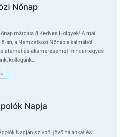
özi Nőnap
nap március 8 Kedves Hölgyek! A mai
 8-án, a Nemzetközi Nőnap alkalmából
zteletemet és elismerésemet minden egyes
nk, kollégánk…
»
polók Napja
polók Napján szívből jövő hálánkat és