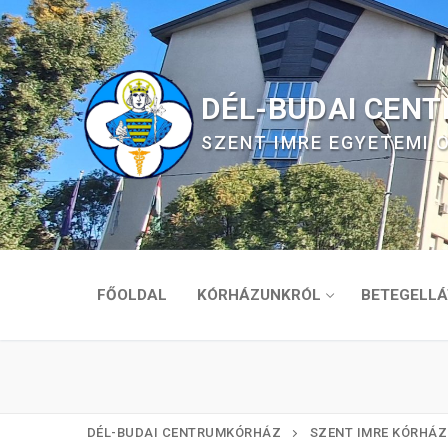
Ugrás
a
tartalomra
DÉL-BUDAI CEN
SZENT IMRE EGYETEMI
FŐOLDAL
KÓRHÁZUNKRÓL
BETEGELLÁ
DÉL-BUDAI CENTRUMKÓRHÁZ
SZENT IMRE KÓRHÁZ