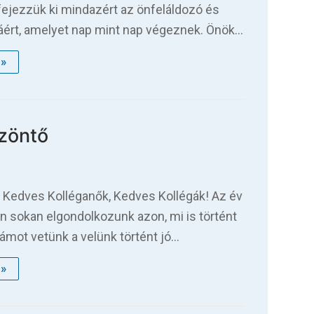
fejezzük ki mindazért az önfeláldozó és
ért, amelyet nap mint nap végeznek. Önök…
»
szöntő
 Kedves Kolléganők, Kedves Kollégák! Az év
an sokan elgondolkozunk azon, mi is történt
zámot vetünk a velünk történt jó…
»