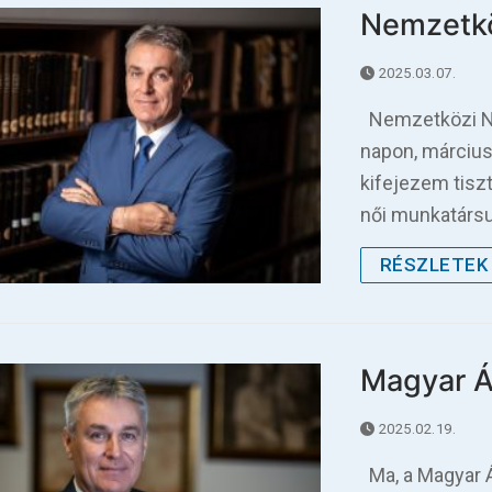
Nemzetk
2025.03.07.
Nemzetközi Nő
napon, március
kifejezem tis
női munkatársu
RÉSZLETEK 
Magyar Á
2025.02.19.
Ma, a Magyar Á