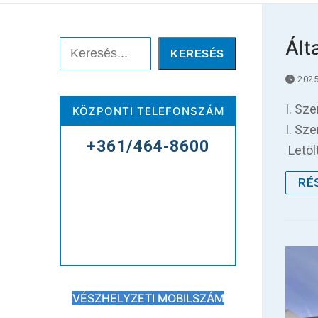
Keresése:
Ált
Keresés
KERESÉS
2025
Főoldal
I. Sz
KÖZPONTI TELEFONSZÁM
Kórházunkról
I. Sz
+361/464-8600
Letöl
Betegellátás
RÉ
Elérhetőségeink
Praktikus információk
Közérdekű adatok
VÉSZHELYZETI MOBILSZÁM
Hírek