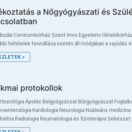
ékoztatás a Nőgyógyászati és Szül
csolatban
-budai Centrumkórház Szent Imre Egyetemi Oktatókórház
ábbi feltételek fennállása esetén áll módjában a vajúdás é
SZLETEK »
kmai protokollok
teziológia Ápolás Belgyógyászat Bőrgyógyászat Foglal
roenterológia Kardiologia Neurologia Nukleáris medicina 
hiátria Radiologia Reumatologia és fizioterápia Sebész