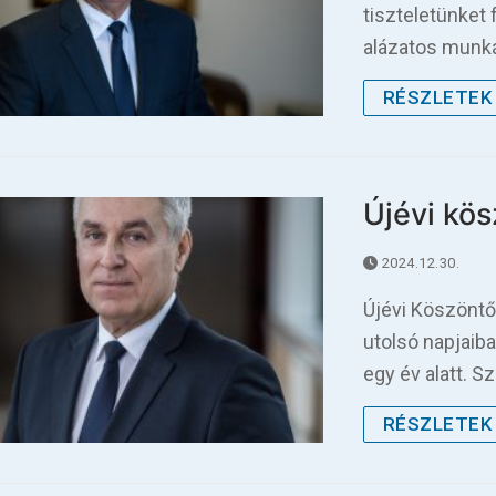
tiszteletünket 
alázatos munká
RÉSZLETEK 
Újévi kö
2024.12.30.
Újévi Köszöntő
utolsó napjaib
egy év alatt. S
RÉSZLETEK 