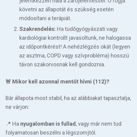
jelentkezzen nála a zárójelentéssel. Ő fogja
követni az állapotát és szükség esetén
módosítani a terápiát.
Szakrendelés:
Ha tüdőgyógyászati vagy
kardiológiai kontrollt javasoltunk, ne halogassa
az időpontkérést! A nehézlégzés okát (legyen
az asztma, COPD vagy szívprobléma) hosszú
távon szakorvosnak kell gondoznia.
🚨 Mikor kell azonnal mentőt hívni (112)?
Bár állapota most stabil, ha az alábbiakat tapasztalja,
ne várjon:
📍 Ha
nyugalomban is fullad
, vagy már nem tud
folyamatosan beszélni a légszomjtól.