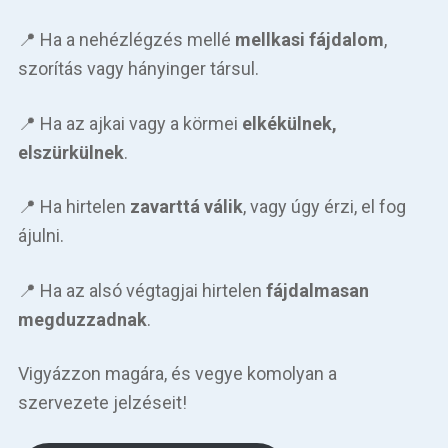
📍 Ha a nehézlégzés mellé
mellkasi fájdalom
,
szorítás vagy hányinger társul.
📍 Ha az ajkai vagy a körmei
elkékülnek,
elszürkülnek
.
📍 Ha hirtelen
zavarttá válik
, vagy úgy érzi, el fog
ájulni.
📍 Ha az alsó végtagjai hirtelen
fájdalmasan
megduzzadnak
.
Vigyázzon magára, és vegye komolyan a
szervezete jelzéseit!