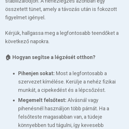
stabilizálódjon. A nehézlégzés azonban egy
Betegellátás
összetett tünet, amely a távozás után is fokozott
Elérhetőségeink
figyelmet igényel.
Praktikus információk
Kérjük, hallgassa meg a legfontosabb teendőket a
következő napokra.
Közérdekű adatok
🏠 Hogyan segítse a légzését otthon?
Hírek
Pihenjen sokat:
Most a legfontosabb a
szervezet kímélése. Kerülje a nehéz fizikai
munkát, a cipekedést és a lépcsőzést.
Megemelt felsőtest:
Alvásnál vagy
pihenésnél használjon több párnát. Ha a
felsőteste magasabban van, a tüdeje
könnyebben tud tágulni, így kevesebb