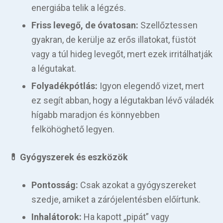
energiába telik a légzés.
Friss levegő, de óvatosan:
Szellőztessen
gyakran, de kerülje az erős illatokat, füstöt
vagy a túl hideg levegőt, mert ezek irritálhatják
a légutakat.
Folyadékpótlás:
Igyon elegendő vizet, mert
ez segít abban, hogy a légutakban lévő váladék
hígabb maradjon és könnyebben
felköhöghető legyen.
💊 Gyógyszerek és eszközök
Pontosság:
Csak azokat a gyógyszereket
szedje, amiket a zárójelentésben előírtunk.
Inhalátorok:
Ha kapott „pipát” vagy