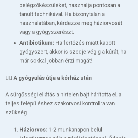
belégzőkészüléket, használja pontosan a
tanult technikával. Ha bizonytalan a
használatában, kérdezze meg háziorvosát
vagy a gyógyszerészt.
Antibiotikum:
Ha fertőzés miatt kapott
gyógyszert, akkor is szedje végig a kúrát, ha
már sokkal jobban érzi magát!
👨‍
⚕️ A gyógyulás útja a kórház után
A sürgősségi ellátás a hirtelen bajt hárította el, a
teljes felépüléshez szakorvosi kontrollra van
szükség.
Háziorvos:
1-2 munkanapon belül