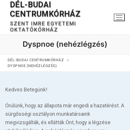
DÉL-BUDAI
Ugrás
a
CENTRUMKÓRHÁZ
tartalomra
SZENT IMRE EGYETEMI
OKTATÓKÓRHÁZ
Dyspnoe (nehézlégzés)
DÉL-BUDAI CENTRUMKÓRHÁZ
DYSPNOE (NEHÉZLÉGZÉS)
Keresése:
Kedves Betegünk!
Főoldal
Örülünk, hogy az állapota már engedi a hazatérést. A
sürgősségi osztályon munkatársaink
Kórházunkról
megvizsgálták, és ellátták Önt, hogy a légzése